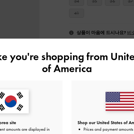
34
35
36
37
41
상품이 마음에 드시나요?
비
ike you're shopping from
Unite
of America
위시리스트에 추가
에디터의 노트
제품 상세 정보 & 관리 방법
프로모션
10% 할인*, 뉴스레터 구독과
배송 및 반품
rea site
Shop our United States of Am
ent amounts are displayed in
Prices and payment amounts 