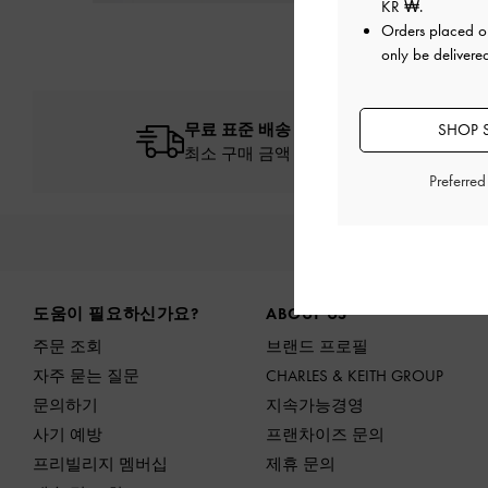
KR ₩
.
Orders placed 
only be delivere
무료 표준 배송
SHOP 
최소 구매 금액 이상 주문 시*
Preferre
신상
Site footer
도움이 필요하신가요?
ABOUT US
주문 조회
브랜드 프로필
자주 묻는 질문
CHARLES & KEITH GROUP
문의하기
지속가능경영
사기 예방
프랜차이즈 문의
프리빌리지 멤버십
제휴 문의