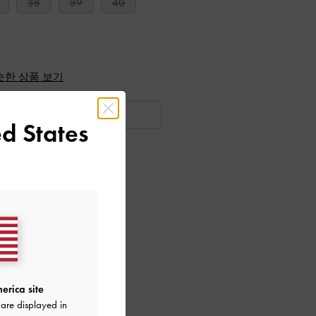
38
39
40
슷한 상품 보기
품절
d States
회원가입*
으로 만나보세요!
erica site
are displayed in