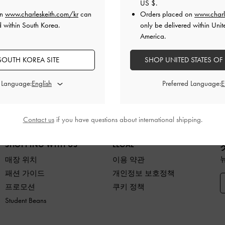
US $
.
on
www.charleskeith.com/kr
can
Orders placed on
www.charl
d within South Korea.
only be delivered within Unit
America.
SOUTH KOREA SITE
반품 및 교환
SHOP UNITED STATES OF
배송 후 7일 이내
d Language:
Preferred Language:
품
슈즈
백
지갑
액세서리
당신을 위한 
Contact us
if you have questions about international shipping.
SHOPPING WITH US
LEGAL
매장 위치
이용 약관
패션 가이드
개인정보 보호정책
프로모션
쿠키 정책
Student Beans