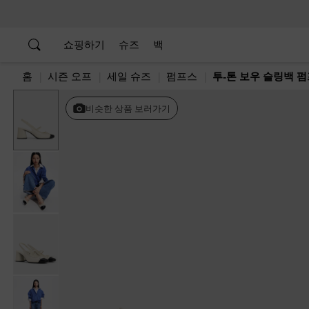
…
…
쇼핑하기
슈즈
백
홈
시즌 오프
세일 슈즈
펌프스
투-톤 보우 슬링백 
비슷한 상품 보러가기