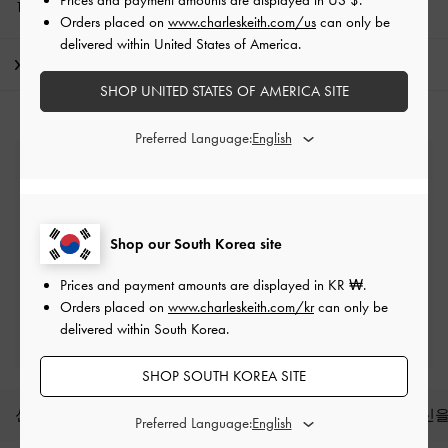
10% 할인*, 뉴스레터 구독과
회원가입*
으로 만나보세요!
Orders placed on
www.charleskeith.com/us
can only be
delivered within United States of America.
배송 및 반품
SHOP UNITED STATES OF AMERICA SITE
Preferred Language:
무료 표준 배송
최소 구매 금액 이상 주문 시*
Shop our South Korea site
반품 및 교환
배송 후 7일 이내
Prices and payment amounts are displayed in
KR ₩
.
Orders placed on
www.charleskeith.com/kr
can only be
프리빌리지 멤버십 자격 조건
delivered within South Korea.
최소 구매 금액: ₩200,000 이상
SHOP SOUTH KOREA SITE
신상품
슈즈
백
지갑
액세서리
당신을
Preferred Language: