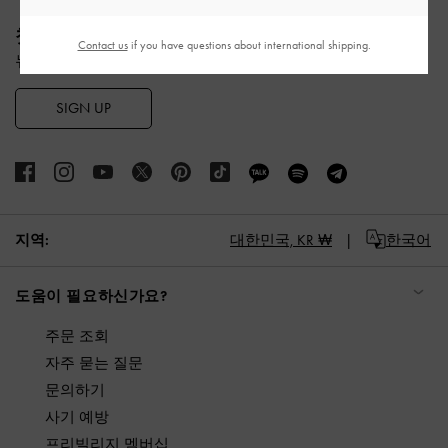
Site footer
첫 구매 10% 할인 혜택
Contact us
if you have questions about international shipping.
뉴스레터 구독과 계정 생성 시 적용됩니다.
SIGN UP
지역:
대한민국,
KR ₩
한국어
도움이 필요하신가요?
주문 조회
자주 묻는 질문
문의하기
사기 예방
프리빌리지 멤버십