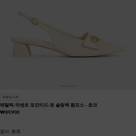
트렌딩-나우
메탈릭-악센트 포인티드-토 슬링백 펌프스
- 초크
₩89,900
컬러:
초크