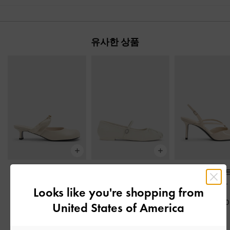
유사한 상품
메탈릭 포인트 트위스
에미코 보우 메리제인
페이턴트 V 스
트 스트랩 힐 뮬
-
초크
플랫
-
초크
링백 펌프스
-
Looks like you're shopping from
₩89,900
₩89,900
₩95,900
United States of America