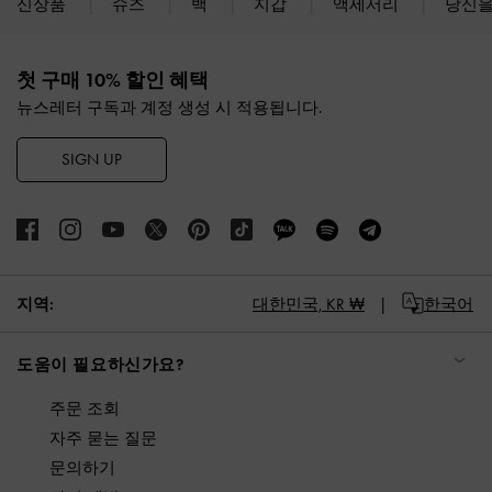
신상품
슈즈
백
지갑
액세서리
당신을
Site footer
첫 구매 10% 할인 혜택
뉴스레터 구독과 계정 생성 시 적용됩니다.
SIGN UP
지역:
대한민국,
KR ₩
한국어
도움이 필요하신가요?
주문 조회
자주 묻는 질문
문의하기