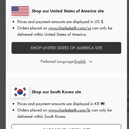
Shop our United States of America site
스타일링 팁
Prices and payment amounts are displayed in
US $
.
Orders placed on
www.charleskeith.com/us
can only be
delivered within United States of America.
SHOP UNITED STATES OF AMERICA SITE
Preferred Language:
Shop our South Korea site
헤이즐 보우 이롱게이
실리아 숄더백
-
크림
세시아 메탈릭
티드 숄더백
-
크림
숄더 백
-
크
Prices and payment amounts are displayed in
KR ₩
.
₩115,900
Orders placed on
www.charleskeith.com/kr
can only be
₩105,900
₩109,90
delivered within South Korea.