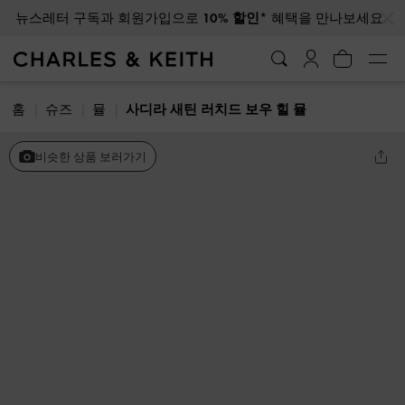
…
…
뉴스레터 구독과 회원가입으로
10% 할인*
혜택을 만나보세요.
홈
슈즈
뮬
사디라 새틴 러치드 보우 힐 뮬
비슷한 상품 보러가기