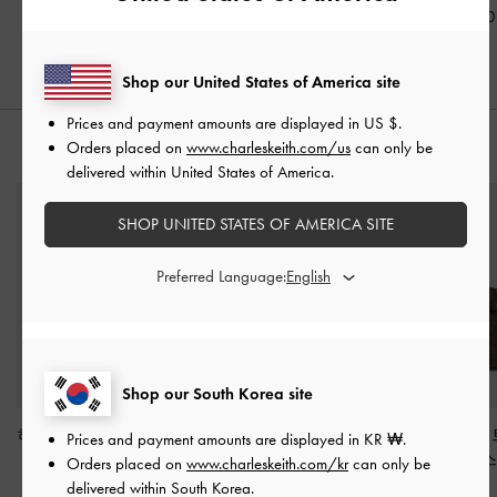
₩95,900
₩95,900
Shop our United States of America site
Prices and payment amounts are displayed in
US $
.
Orders placed on
www.charleskeith.com/us
can only be
스타일링 팁
delivered within United States of America.
SHOP UNITED STATES OF AMERICA SITE
Preferred Language:
Shop our South Korea site
헤이즐 보우 탑 핸들 백
클레오 메탈릭 퀼티드
빅토리아 벨트
Prices and payment amounts are displayed in
KR ₩
.
-
크림
카드 홀더
-
실버
즈 토트백
-
디스
Orders placed on
www.charleskeith.com/kr
can only be
드 커피
delivered within South Korea.