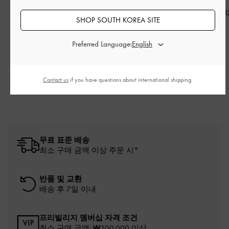
₩99,900
₩35,900
₩159,90
SHOP SOUTH KOREA SITE
Preferred Language:
관련 카테고리
화이트 힐드 뮬
화이트 뮬
화이트 슈즈
Contact us
if you have questions about international shipping.
힐드 뮬
뮬
무료 표준 배송
최소 구매 금액 이상 주문 시*
반품 및 교환
배송 후 7일 이내
프리빌리지 멤버십 자격 조건
최소 구매 금액: ₩200,000 이상