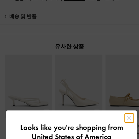
배송 및 반품
유사한 상품
키튼 힐 통 샌들
-
초크
백 보우 슬링백 펌프스
더블 체인 참 
Looks like you're shopping from
-
초크
플랫
-
초
United States of America
₩89,900