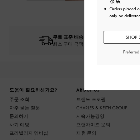
KR ₩
.
Orders placed 
only be delivere
무료 표준 배송
SHOP 
최소 구매 금액 이상 주문 시*
Preferre
신상
Site footer
도움이 필요하신가요?
ABOUT US
주문 조회
브랜드 프로필
자주 묻는 질문
CHARLES & KEITH GROUP
문의하기
지속가능경영
사기 예방
프랜차이즈 문의
프리빌리지 멤버십
제휴 문의