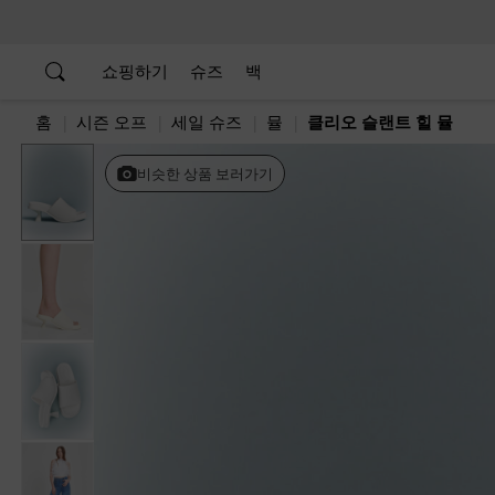
…
…
쇼핑하기
슈즈
백
홈
시즌 오프
세일 슈즈
뮬
클리오 슬랜트 힐 뮬
비슷한 상품 보러가기