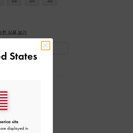
38
39
40
슷한 상품 보기
품절
d States
회원가입*
으로 만나보세요!
erica site
are displayed in