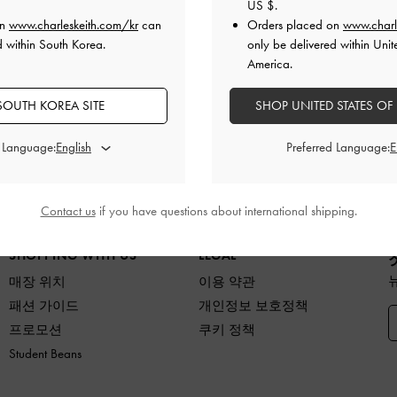
US $
.
on
www.charleskeith.com/kr
can
Orders placed on
www.charl
d within South Korea.
only be delivered within Unit
America.
SOUTH KOREA SITE
반품 및 교환
SHOP UNITED STATES OF
배송 후 7일 이내
d Language:
Preferred Language:
품
슈즈
백
지갑
액세서리
당신을 위한 
Contact us
if you have questions about international shipping.
SHOPPING WITH US
LEGAL
매장 위치
이용 약관
패션 가이드
개인정보 보호정책
프로모션
쿠키 정책
Student Beans