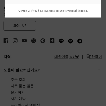
Site footer
첫 구매 10% 할인 혜택
Contact us
if you have questions about international shipping.
뉴스레터 구독과 계정 생성 시 적용됩니다.
SIGN UP
지역:
대한민국,
KR ₩
한국어
도움이 필요하신가요?
주문 조회
자주 묻는 질문
문의하기
사기 예방
프리빌리지 멤버십