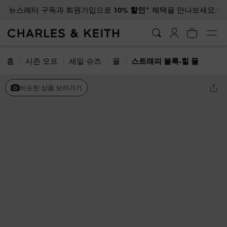
…
…
뉴스레터 구독과 회원가입으로
10% 할인*
혜택을 만나보세요.
홈
시즌 오프
세일 슈즈
뮬
스트래피 블록-힐 뮬
비슷한 상품 보러가기