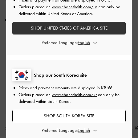
10% 할인*, 뉴스레터 구독과
회원가입*
으로 만나보세요!
Orders placed on
www.charleskeith.com/us
can only be
delivered within United States of America.
배송 및 반품
SHOP UNITED STATES OF AMERICA SITE
Preferred Language:
무료 표준 배송
최소 구매 금액 이상 주문 시*
Shop our South Korea site
반품 및 교환
배송 후 7일 이내
Prices and payment amounts are displayed in
KR ₩
.
Orders placed on
www.charleskeith.com/kr
can only be
프리빌리지 멤버십 자격 조건
delivered within South Korea.
최소 구매 금액: ₩200,000 이상
SHOP SOUTH KOREA SITE
신상품
슈즈
백
지갑
액세서리
당신을
Preferred Language: