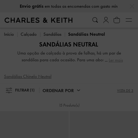
…
…
Envio grátis
em todas as encomendas com gasto mín
Envio grátis
em todas as encomendas com gasto mín
Início
Calçado
Sandálias
Sandálias Neutral
SANDÁLIAS NEUTRAL
Uma opção de calçado à prova de falhas, há um par de
sandálias para cada ocasião. Para uma abordagem
Ler mais
chique ao vestuário de lazer, recorra ao seu par de
sandálias de dedo e fique descansada sabendo que
Sandálias Chinelo Neutral
complementarão tudo o que tem. Se o que procura é algo
mais chique, não procure mais além das nossas sofisticadas
ORDENAR POR
FILTRAR
(1)
VISTA DE 3
sandálias de salto alto. Com tiras ou slingbacks, flatforms
ou mules, a nossa coleção garante que a moda e a
15 Produto(s)
funcionalidade andam ao seu lado de mãos dadas.