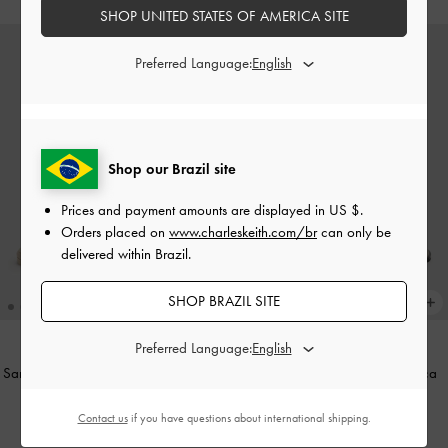
SHOP UNITED STATES OF AMERICA SITE
Preferred Language:
Shop our Brazil site
Prices and payment amounts are displayed in
US $
.
Orders placed on
www.charleskeith.com/br
can only be
delivered within Brazil.
SHOP BRAZIL SITE
Preferred Language:
Sandália Slide com Tachas e Fivela
-
Sandália Bota Joplin em Camurça
Bege
Sintética Franzida
-
Bege
Contact us
if you have questions about international shipping.
US$59.00
US$76.00