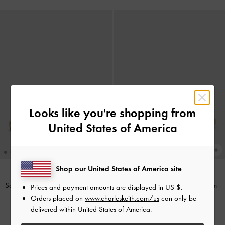
Looks like you're shopping from
United States of America
Shop our United States of America site
Sandálias de Dedo Espadrille com
Rasteira Slide de Tira Dupla com
Prices and payment amounts are displayed in
US $
.
Flor em Suede Sintético
-
Areia
Tachas e Fivelas
-
Bege
Orders placed on
www.charleskeith.com/us
can only be
delivered within United States of America.
US$69.00
US$66.00