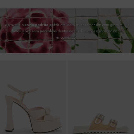
Aproveite o
envio padrão grátis
em todas as encomendas com gasto mín. e
devoluções sem percalços
dentro de 30 dias após a receção da sua
encomenda*