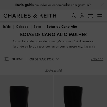
…
…
Envio grátis
em todas as encomendas com gasto mín
Envio grátis
em todas as encomendas com gasto mín
Início
Calçado
Botas
Botas de Cano Alto
BOTAS DE CANO ALTO MULHER
Gosta tanto de botas de afirmação como nós? Aumente o
fator de estilo dos seus conjuntos com a nossa coleção de
Ler mais
deslumbrantes botas até ao joelho para mulher. Construídas
em camurça sintética suave ou pele genuína requintada, e
ORDENAR POR
FILTRAR
VISTA DE 3
com uma variedade de saltos - planos, em bloco e agulha
- temos tudo o que precisa para fazer com que o seu
20 Produto(s)
conjunto passe de zero a herói.