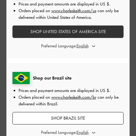
Prices and payment amounts are displayed in
US $
.
Se comprar um produto CHARLES & KEITH de um
Orders placed on
www.charleskeith.com/us
can only be
revendedor não autorizado, poderá estar a comprar um
delivered within United States of America.
artigo de contrafação, que pode ser diferente do que foi
anunciado e lhe foi entregue. Como resultado, não
SHOP UNITED STATES OF AMERICA SITE
desfrutará dos altos padrões de qualidade dos nossos
produtos e serviços pós-venda. Os produtos de
Preferred Language:
contrafação não passam pelos nossos processos de
inspeção ou testes.
Shop our Brazil site
Fornecem serviços de reparação?
Prices and payment amounts are displayed in
US $
.
Como encontro os tamanhos e o ajuste mais
Orders placed on
www.charleskeith.com/br
can only be
adequados?
delivered within Brazil.
SHOP BRAZIL SITE
Com que frequência o site é atualizado com novos
produtos?
Preferred Language: