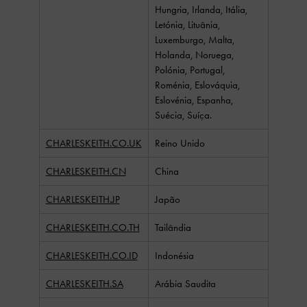
Hungria, Irlanda, Itália,
Letónia, Lituânia,
Luxemburgo, Malta,
Holanda, Noruega,
Polónia, Portugal,
Roménia, Eslováquia,
Eslovénia, Espanha,
Suécia, Suíça.
CHARLESKEITH.CO.UK
Reino Unido
CHARLESKEITH.CN
China
CHARLESKEITH.JP
Japão
CHARLESKEITH.CO.TH
Tailândia
CHARLESKEITH.CO.ID
Indonésia
CHARLESKEITH.SA
Arábia Saudita