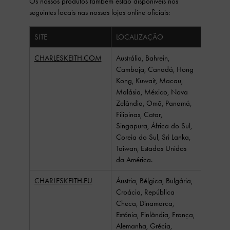
Os nossos produtos também estão disponíveis nos
seguintes locais nas nossas lojas online oficiais:
SITE
LOCALIZAÇÃO
CHARLESKEITH.COM
Austrália, Bahrein,
Camboja, Canadá, Hong
Kong, Kuwait, Macau,
Malásia, México, Nova
Zelândia, Omã, Panamá,
Filipinas, Catar,
Singapura, África do Sul,
Coreia do Sul, Sri Lanka,
Taiwan, Estados Unidos
da América.
CHARLESKEITH.EU
Áustria, Bélgica, Bulgária,
Croácia, República
Checa, Dinamarca,
Estónia, Finlândia, França,
Alemanha, Grécia,