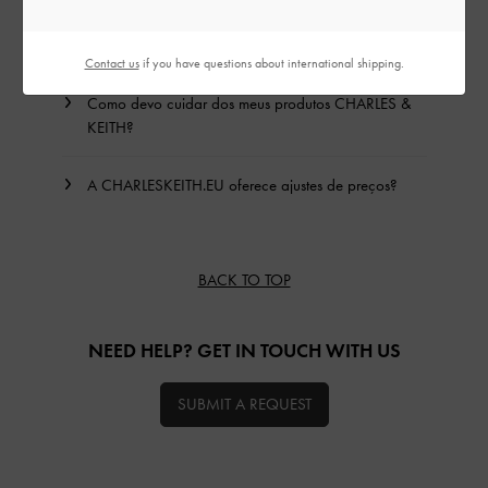
Que materiais são usados no fabrico dos produtos
da CHARLES & KEITH?
Contact us
if you have questions about international shipping.
Como devo cuidar dos meus produtos CHARLES &
KEITH?
A CHARLESKEITH.EU oferece ajustes de preços?
BACK TO TOP
NEED HELP? GET IN TOUCH WITH US
SUBMIT A REQUEST