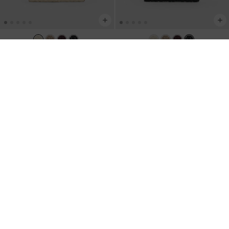
Carteira com zíper superior
DE NOVO EM STOCK
Carteira com zíper superior
texturizada Apolline
-
Preto
texturizada Apolline
-
Creme
US$29.00
US$29.00