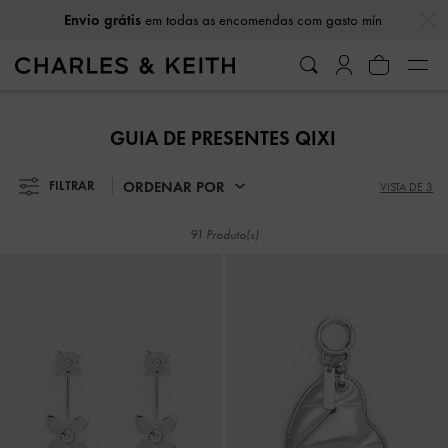
…
…
Envio grátis
em todas as encomendas com gasto mín
Envio grátis
em todas as encomendas com gasto mín
GUIA DE PRESENTES QIXI
ORDENAR POR
FILTRAR
VISTA DE 3
91 Produto(s)