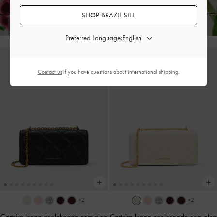
encomenda*
SHOP BRAZIL SITE
Preferred Language:
Contact us
if you have questions about international shipping.
+2
+2
Carteira longa acolchoada com alça
Carteira longa acolchoada com alça