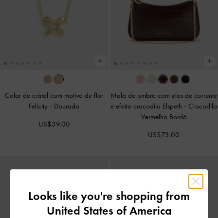
Colar de cristal com motivo de flor
Mala de ombro com elos de corrente
Felicity
-
Dourado
e efeito crocodilo Elspeth
-
Crocodilo
Vermelho Bordô
US$39.00
US$73.00
Looks like you're shopping from
United States of America