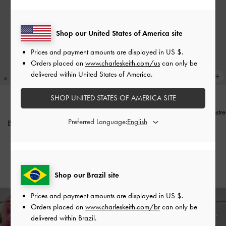
Shop our United States of America site
Prices and payment amounts are displayed in
US $
.
Orders placed on
www.charleskeith.com/us
can only be
delivered within United States of America.
SHOP UNITED STATES OF AMERICA SITE
Bolsa tote mini Kerry
-
Amora-Silvestre
Preferred Language:
Bolsa de sela de couro Gabine
-
US$76.00
Ameixa
US$159.00
Personalização disponível
Shop our Brazil site
Prices and payment amounts are displayed in
US $
.
Orders placed on
www.charleskeith.com/br
can only be
Aproveite o
envio padrão grátis
em todas as encomendas com gasto mín. e
delivered within Brazil.
devoluções sem percalços
dentro de 30 dias após a receção da sua