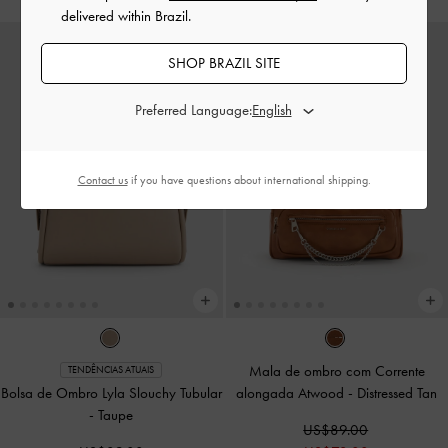
delivered within Brazil.
SHOP BRAZIL SITE
Preferred Language:
Contact us
if you have questions about international shipping.
Mala de ombro com Corrente
TENDÊNCIAS ATUAIS
Bolsa de Ombro Lyla Slouchy Tubular
alongada Atwood
-
Distressed Tan
-
Taupe
US$89.00