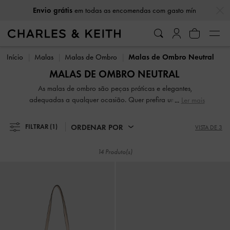
…
…
Envio grátis
em todas as encomendas com gasto mín
Envio grátis
em todas as encomendas com gasto mín
Início
Malas
Malas de Ombro
Malas de Ombro Neutral
MALAS DE OMBRO NEUTRAL
As malas de ombro são peças práticas e elegantes,
adequadas a qualquer ocasião. Quer prefira um modelo
Ler mais
clássico ou um toque moderno, são peças versáteis ótimas
para usar diariamente. Durante o dia, aprume um conjunto
ORDENAR POR
FILTRAR
(1)
VISTA DE 3
casual-chic com t-shirt e calças de ganga com as nossas
clássicas malas de ombro pretas. Quando a noite cair,
14 Produto(s)
adicione um toque divertido ao seu guarda-roupa com
uma mala de ombro texturizada e estampada.