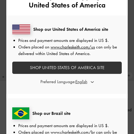
United States of America
Shop our United States of America site
Prices and payment amounts are displayed in
US $
.
Orders placed on
www.charleskeith.com/us
can only be
delivered within United States of America.
SHOP UNITED STATES OF AMERICA SITE
Preferred Language:
Bolsa Hobo Bessie com Bolsos
TENDÊNCIAS ATUAIS
Laterais
-
Distressed Tan
Bolsa de Ombro Delfina com
Corrente e Cinto Lateral
-
Distressed
Shop our Brazil site
US$79.00
Tan
Prices and payment amounts are displayed in
US $
.
US$99.00
Orders placed on
www.charleskeith.com/br
can only be