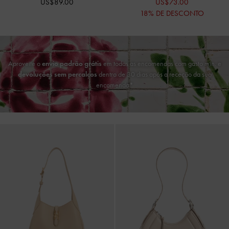
US$89.00
US$73.00
18% DE DESCONTO
Aproveite o
envio padrão grátis
em todas as encomendas com gasto mín. e
devoluções sem percalços
dentro de 30 dias após a receção da sua
encomenda*