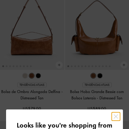
TENDÊNCIAS ATUAIS
TENDÊNCIAS ATUAIS
Bolsa de Ombro Alongada Delfina
-
Bolsa Hobo Grande Bessie com
Distressed Tan
Bolsos Laterais
-
Distressed Tan
US$79.00
US$89.00
Looks like you're shopping from