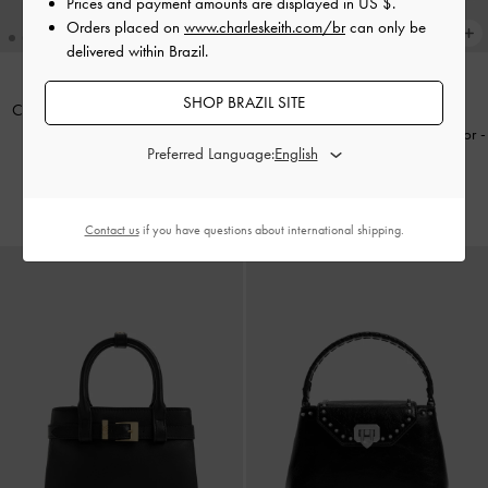
Prices and payment amounts are displayed in
US $
.
Orders placed on
www.charleskeith.com/br
can only be
delivered within Brazil.
SHOP BRAZIL SITE
Cressida Embreagem Acolchoada
TENDÊNCIAS ATUAIS
Push-Lock
-
Preto
Necessaire Enola com alça superior
-
Preferred Language:
Preto
US$66.00
US$69.00
Contact us
if you have questions about international shipping.