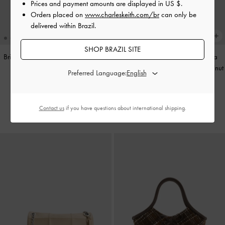
Prices and payment amounts are displayed in
US $
.
Orders placed on
www.charleskeith.com/br
can only be
delivered within Brazil.
SHOP BRAZIL SITE
Brincos Huggie Annalise
-
Prateado
Bolsa de Ombro Grande Delfina
Transpassada com Corrente
-
Walnut
Preferred Language:
US$36.00
Brown
US$99.00
Contact us
if you have questions about international shipping.