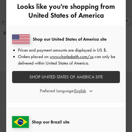
Looks like you're shopping from
United States of America
Bolsa de selim de couro Gabine
-
Micro Bag Lillith Xadrez
-
Shop our United States of America site
Caramelo De Manteiga
Multicolorido
Prices and payment amounts are displayed in
US $
.
US$159.00
US$33.00
Orders placed on
www.charleskeith.com/us
can only be
delivered within United States of America.
SHOP UNITED STATES OF AMERICA SITE
Preferred Language:
Shop our Brazil site