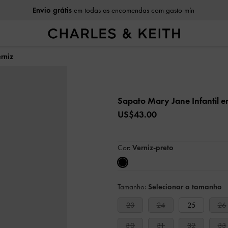
Envio grátis
em todas as encomendas com gasto mín
rniz
Sapato Mary Jane Infantil 
US$43.00
Cor:
Verniz-preto
Tamanho:
Selecionar o tamanho
23
24
25
26
30
31
32
33