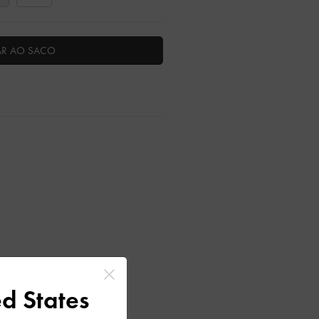
AR AO SACO
d States