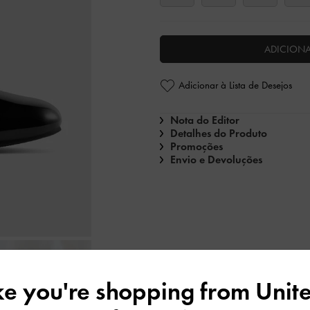
ADICION
Adicionar à Lista de Desejos
Nota do Editor
Detalhes do Produto
Promoções
Envio e Devoluções
ike you're shopping from
Unite