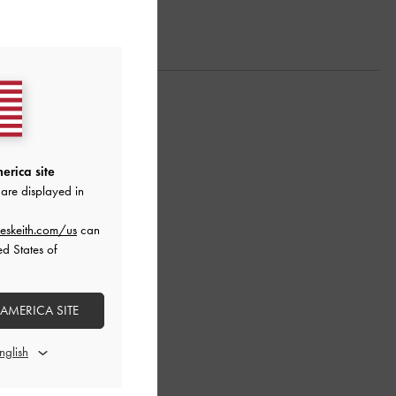
erica site
are displayed in
eskeith.com/us
can
ed States of
 AMERICA SITE