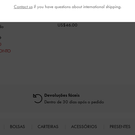
Contact us
if you have questions about international shipping.
tiras cruzadas e
T-Bar feminino Mary Janes
-
Mostarda
 para meninas
-
US$46.00
do
0
0
CONTO
Devoluções fáceis
Dentro de 30 dias após o pedido
BOLSAS
CARTEIRAS
ACESSÓRIOS
PRESENTES