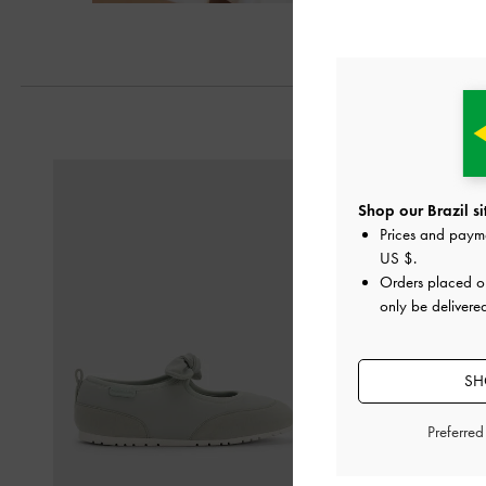
Shop our Brazil si
Prices and paym
US $
.
Orders placed 
only be delivered
SH
Preferre