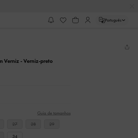
Português
em Verniz
- Verniz-preto
Guia de tamanhos
27
28
29
34