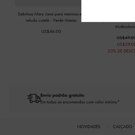
Sabrinas Mary Jane para meninas em
Sapatilhas de ballet com 
veludo cotelê
-
Verde-Menta
estampa floral em tela
Multicolori
US$46.00
US$49.0
US$39.0
20% DE DES
Envio padrão gratuito
Em todas as encomendas com valor mínimo*
NOVIDADES
CALÇADO