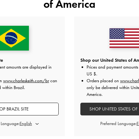
of America
YOU MAY ALSO LIKE
te
Shop our United States of Am
ent amounts are displayed in
Prices and payment amounts 
US $
.
on
www.charleskeith.com/br
can
Orders placed on
www.charl
 within Brazil.
only be delivered within Unit
America.
OP BRAZIL SITE
SHOP UNITED STATES OF
d Language:
Preferred Language: