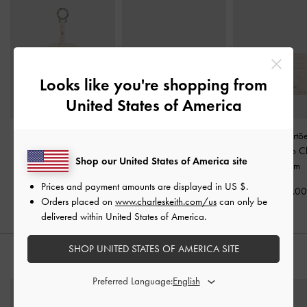
Looks like you're shopping from
United States of America
Mini Bolsa de Pulso
Carteira com zíper
Porta-cartõ
Reese com Laço e Alça
superior texturizada
acolchoado C
Shop our United States of America site
de Mão
-
Creme
Apolline
-
Creme
Marfim
Prices and payment amounts are displayed in
US $
.
US$46.00
US$29.00
US$19.0
Orders placed on
www.charleskeith.com/us
can only be
delivered within United States of America.
SHOP UNITED STATES OF AMERICA SITE
STYLE IT WITH
Preferred Language: