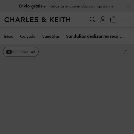
…
…
Envio grátis
em todas as encomendas com gasto mín
Início
Calçado
Sandálias
Sandálias deslizantes recortadas Easley
SHOP SIMILAR