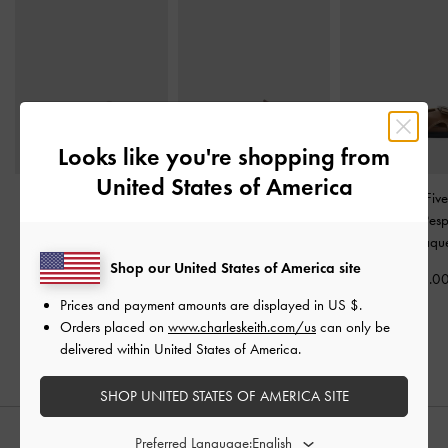
Looks like you're shopping from
United States of America
Sandália Slide com
Sandálias de salto alto
Slides com Five
Tachas e Fivela
-
Fannie Linen com recortes
Acabamento Pes
Castanho
entrelaçados
-
Castanho-
-
Conhaqu
Escuro
Shop our United States of America site
US$59.00
US$66.0
US$66.00
Prices and payment amounts are displayed in
US $
.
Orders placed on
www.charleskeith.com/us
can only be
delivered within United States of America.
SHOP UNITED STATES OF AMERICA SITE
Preferred Language:
STYLE IT WITH