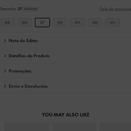
Tamanho:
37
Guia de tamanhos
EM STOCK
35
36
37
38
39
40
41
Nota do Editor
Detalhes do Produto
Promoções
Envio e Devoluções
YOU MAY ALSO LIKE