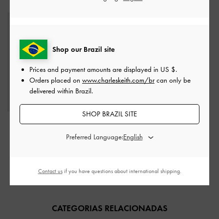
Shop our Brazil site
Prices and payment amounts are displayed in
US $
.
Orders placed on
www.charleskeith.com/br
can only be
delivered within Brazil.
SHOP BRAZIL SITE
Carteira com zíper
superior com painéis
Preferred Language:
Donna Crinkle-Effect
-
Preto
Contact us
if you have questions about international shipping.
US$29.00
CATEGORIAS RELACIONADAS