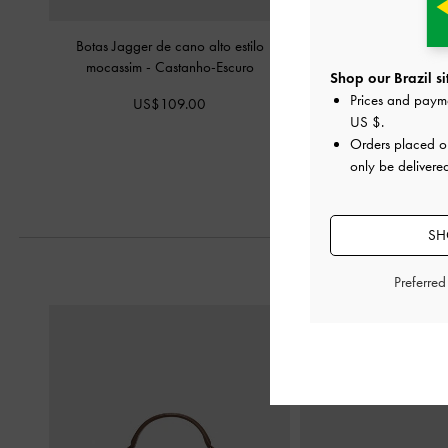
Botas Jagger de cano alto estilo
Sapatilha Slingback Ima
mocassim
-
Castanho-Escuro
Brown Textu
Shop our Brazil si
Prices and paym
US$109.00
US$56.0
US $
.
Orders placed 
only be delivered
SH
Preferre