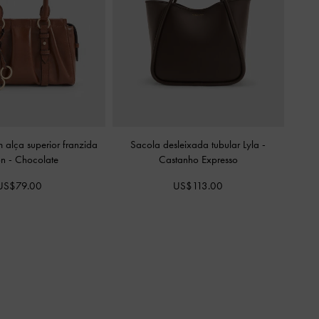
m alça superior franzida
Sacola desleixada tubular Lyla
-
ton
-
Chocolate
Castanho Expresso
US$79.00
US$113.00