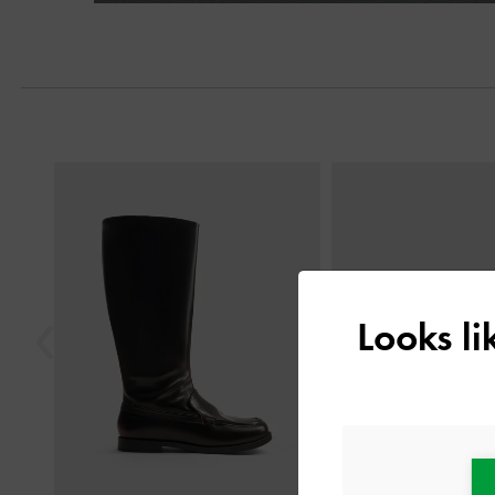
Seguinte
Anterior
Looks l