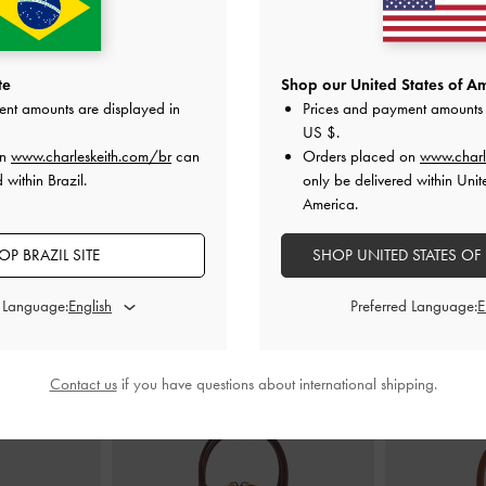
ni de Poá
-
Dark
Escarpim Slingback em Ráfia com Salto
Scarpins Sling
red
Escultural
-
Dark Brown Textured
Br
te
Shop our United States of Am
ent amounts are displayed in
Prices and payment amounts 
0
US$66.00
US $
.
on
www.charleskeith.com/br
can
Orders placed on
www.charl
 within Brazil.
only be delivered within Unit
America.
OP BRAZIL SITE
SHOP UNITED STATES OF
STYLE IT WITH
d Language:
Preferred Language:
Contact us
if you have questions about international shipping.