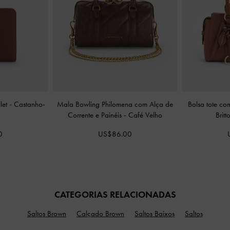
let
-
Castanho-
Mala Bowling Philomena com Alça de
Bolsa tote co
Corrente e Painéis
-
Café Velho
Brit
0
US$86.00
CATEGORIAS RELACIONADAS
Saltos Brown
Calçado Brown
Saltos Baixos
Saltos