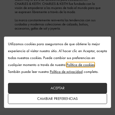
CHARLES & KEITH. CHARLES & KEITH fue fundada con la
visión de empoderar a las mujeres de todo el mundo para que
se expresen libremente a través de la moda.
La marca constantemente reinventa las tendencias con sus
cuidadas y modernas colecciones de calzado, bolsos,
accesorios, gafas de sol y joyería.
Utilizamos cookies para asegurarnos de que obtiene la mejor
experiencia al visitar nuestro sitio. Al hacer clic en Aceptar, acepta
Envío estándar gratuito
todas nuestras cookies. Puede cambiar sus preferencias en
En todos los pedidos con gasto mínimo*
cualquier momento a través de nuestra
Política de cookies
.
También puede leer nuestra
Política de privacidad
completa.
Devoluciones fáciles
Dentro de los 30 días posteriores al pedido
ACEPTAR
Califica para membresía privilegio
CAMBIAR PREFERENCIAS
Gasto mínimo de US$250