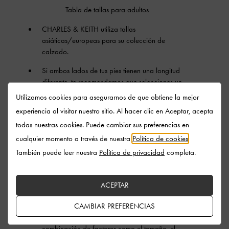
Tabla de tallas para adultos
CHARLES & KEITH utiliza tallas
asiáticas/europeas para su colección de
calzado.
Si ambos lados de tus pies tienen una longitud
diferente, te recomendamos que selecciones un
tamaño de zapato basado en el lado más
Utilizamos cookies para asegurarnos de que obtiene la mejor
largo.
experiencia al visitar nuestro sitio. Al hacer clic en Aceptar, acepta
Esta tabla de tallas no incluye
todas nuestras cookies. Puede cambiar sus preferencias en
recomendaciones de medias tallas. Te
cualquier momento a través de nuestra
Política de cookies
.
sugerimos que selecciones la talla del zapato
También puede leer nuestra
Política de privacidad
completa.
con base en la longitud más cercana a la
medida de tus pies.
ACEPTAR
Toma en cuenta que la longitud del pie no es
equivalente a la longitud del zapato.
CAMBIAR PREFERENCIAS
La comodidad del calzado depende de una
combinación de factores como el tamaño, el