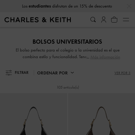
…
…
Los
estudiantes
disfrutan de un 15% de descuento
Los
estudiantes
disfrutan de un 15% de descuento
BOLSOS UNIVERSITARIOS
El bolso perfecto para el colegio o la universidad es el que
combina estilo y funcionalidad. Tenemos las piezas
Más información
perfectas ideales para ti, desde bolsos hobo holgados
hasta bolsos tote espaciosos y mochilas que satisfarán
ORDENAR POR
FILTRAR
VER POR 3
todas tus necesidades académicas. Estos bolsos te llevarán
de las clases a la biblioteca y a cualquier otro lugar con un
105 artículo(s)
estilo natural.