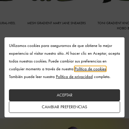
-HEEL
MESH GRADIENT MARY JANE SNEAKERS
TONI GRADIENT KNOTTE
HOBO BAG
Utilizamos cookies para asegurarnos de que obtiene la mejor
experiencia al visitar nuestro sitio. Al hacer clic en Aceptar, acepta
Everyday styles take on a playful, distinctly-PH5 dimension
todas nuestras cookies. Puede cambiar sus preferencias en
— the Mary Jane sneakers, mules and sculptural sandals
cualquier momento a través de nuestra
Política de cookies
.
feature undulating designs accented in olive green and lilac
También puede leer nuestra
Política de privacidad
completa.
hues. The iconic Toni bag has also been reimagined with a
molten gradient finish, which matches perfectly with the line-
up's reversible headband and wave-hem crop tops.
ACEPTAR
CAMBIAR PREFERENCIAS