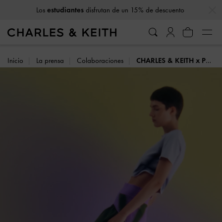
…
…
Los
estudiantes
disfrutan de un 15% de descuento
10% de descuento
al suscribirse a nuestro boletín*
Inicio
La prensa
Colaboraciones
CHARLES & KEITH x PH5