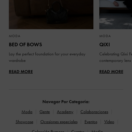
MODA
MODA
BED OF BOWS
QIXI
Lay the perfect foundation for your everyday
Celebrating Qixi Fe
wardrobe
contemporary lens
READ MORE
READ MORE
Navegar Por Categoría:
Moda
Gente
Academy
Colaboraciones
Showcase
Ocasiones especiales
Eventos
Video
Colección Purpose
Curates
Media