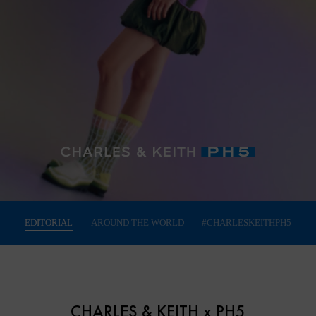
EDITORIAL
AROUND THE WORLD
#CHARLESKEITHPH5
CHARLES & KEITH x PH5