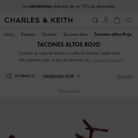
…
…
Los
estudiantes
disfrutan de un 15% de descuento
Los
estudiantes
disfrutan de un 15% de descuento
Inicio
Zapatos
Tacones
Tacones altos
Tacones altos Rojo
TACONES ALTOS ROJO
Cuando se trata de elevar tu estilo al instante, nada tiene
más impacto que un par de tacones altos. Vertiginosos y
Más información
sofisticados, nuestra colección de tacones clásicos y
contemporáneos para mujer capturará todas las miradas.
ORDENAR POR
FILTRAR
(1)
VER POR 3
Los zapatos de tacón alto son la forma ideal de destacar
entre la multitud, tanto figurada como literalmente.
18 artículo(s)