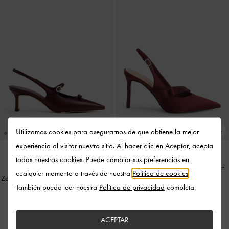
Utilizamos cookies para asegurarnos de que obtiene la mejor
experiencia al visitar nuestro sitio. Al hacer clic en Aceptar, acepta
todas nuestras cookies. Puede cambiar sus preferencias en
Salones destalonados de satén con
EN TENDENCIA
cualquier momento a través de nuestra
Política de cookies
.
Zapatos slingback Sonali con lazos
-
tira plisada
-
Rojo
También puede leer nuestra
Política de privacidad
completa.
Burdeos
US$89.00
US$79.00
ACEPTAR