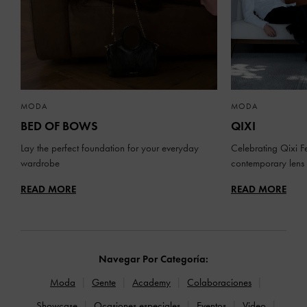
MODA
MODA
BED OF BOWS
QIXI
Lay the perfect foundation for your everyday
Celebrating Qixi Fe
wardrobe
contemporary lens
READ MORE
READ MORE
Navegar Por Categoría:
Moda
Gente
Academy
Colaboraciones
Showcase
Ocasiones especiales
Eventos
Video