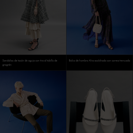
Sandalias de tacón de aguja con tira al tobillo de
Bolso de hombro Alva acolchado con correa trenzada
grogrén