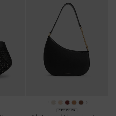
‹
›
EN TENDENCIA
Negro
Bolso Agatha con detalles de cadena
-
Negro