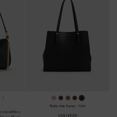
›
Bolso tote Sansa
-
Noir
o cocodrilo y
US$149.00
-
Negro Efecto