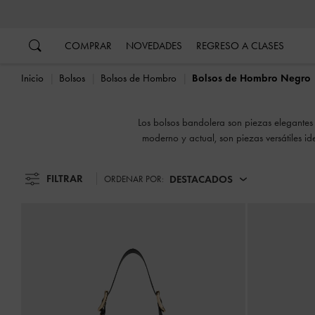
…
…
COMPRAR
NOVEDADES
REGRESO A CLASES
Inicio
Bolsos
Bolsos de Hombro
Bolsos de Hombro Negro
Los bolsos bandolera son piezas elegantes 
moderno y actual, son piezas versátiles i
Cuando caiga la no
FILTRAR
DESTACADOS
ORDENAR POR: