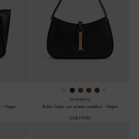
‹
›
EN TENDENCIA
la
-
Negro
Bolso Cesia con acento metálico
-
Negro
US$119.00