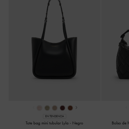
‹
›
‹
EN TENDENCIA
Tote bag mini tubular Lyla
-
Negro
Bolso de 