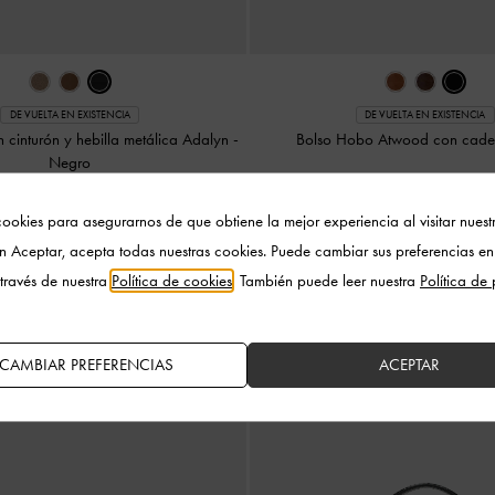
DE VUELTA EN EXISTENCIA
DE VUELTA EN EXISTENCIA
 cinturón y hebilla metálica Adalyn
-
Bolso Hobo Atwood con cad
Negro
US$119.00
US$119.00
ookies para asegurarnos de que obtiene la mejor experiencia al visitar nuestro
en Aceptar, acepta todas nuestras cookies. Puede cambiar sus preferencias en
través de nuestra
Política de cookies
. También puede leer nuestra
Política de
 pedidos de US$125 o más y
devoluciones gratis
dentro de los 3
CAMBIAR PREFERENCIAS
ACEPTAR