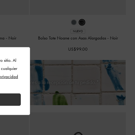
NUEVO
ena
-
Noir
Bolso Tote Noane con Asas Alargadas
-
Noir
US$99.00
 sitio. Al
 cualquier
 privacidad
0 días posteriores a la recepción de tu pedido.*