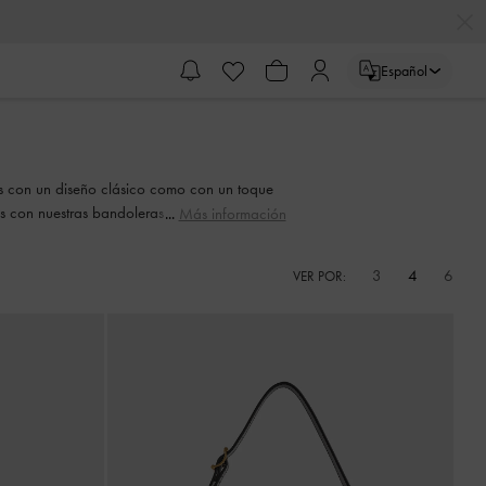
Español
res con un diseño clásico como con un toque
s con nuestras bandoleras negras clásicas.
Más información
extura y estampado.
3
4
6
VER POR: