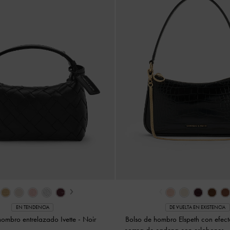
›
‹
EN TENDENCIA
DE VUELTA EN EXISTENCIA
hombro entrelazado Ivette
-
Noir
Bolso de hombro Elspeth con efect
correa de cadena con eslabones