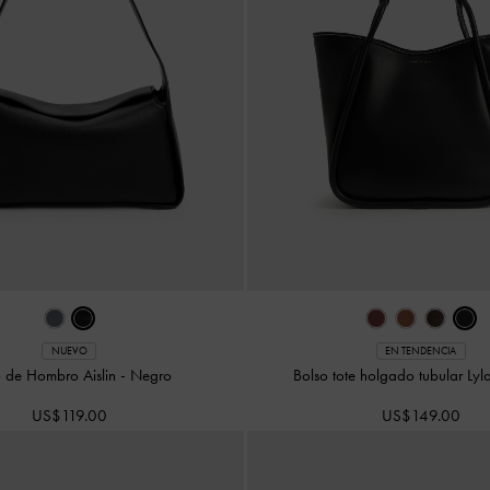
NUEVO
EN TENDENCIA
o de Hombro Aislin
-
Negro
Bolso tote holgado tubular Ly
US$119.00
US$149.00