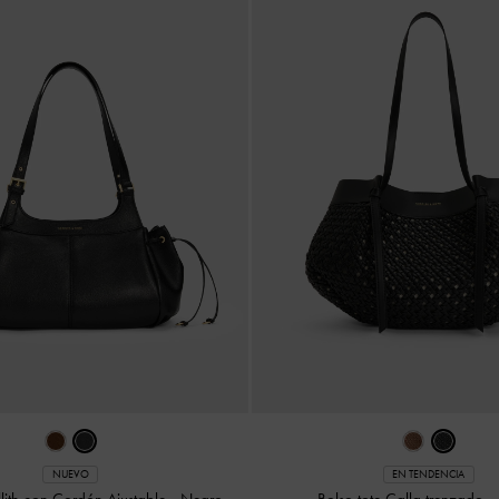
NUEVO
EN TENDENCIA
illith con Cordón Ajustable
-
Negro
Bolso tote Calla trenzado
-