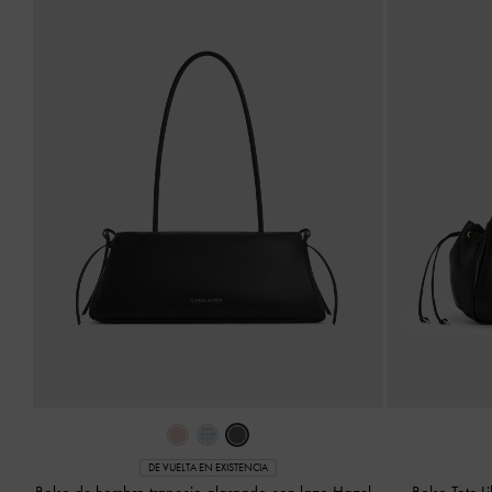
DE VUELTA EN EXISTENCIA
Bolso de hombro trapecio alargado con lazo Hazel
-
Bolso Tote L