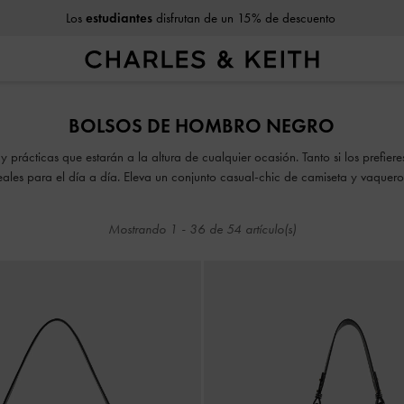
10% de descuento
al suscribirse a nuestro boletín*
Los
estudiantes
disfrutan de un 15% de descuento
10% de descuento
al suscribirse a nuestro boletín*
BOLSOS DE HOMBRO NEGRO
y prácticas que estarán a la altura de cualquier ocasión. Tanto si los prefie
deales para el día a día. Eleva un conjunto casual-chic de camiseta y vaquero
che, añade un toque divertido a tu vestuario con un bolso bandolera con t
Mostrando
1
-
36
de
54
artículo(s)