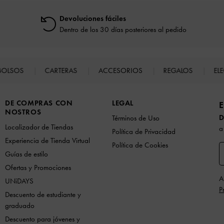
Devoluciones fáciles
Dentro de los 30 días posteriores al pedido
BOLSOS
CARTERAS
ACCESORIOS
REGALOS
EL
DE COMPRAS CON
LEGAL
E
NOSTROS
D
Términos de Uso
Localizador de Tiendas
a
Política de Privacidad
Experiencia de Tienda Virtual
Política de Cookies
Guías de estilo
Ofertas y Promociones
A
UNiDAYS
P
Descuento de estudiante y
graduado
Descuento para jóvenes y