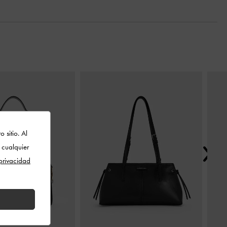
Siguie
 sitio. Al
 cualquier
 privacidad