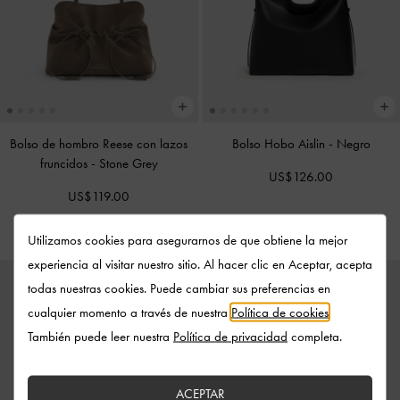
Bolso de hombro Reese con lazos
Bolso Hobo Aislin
-
Negro
fruncidos
-
Stone Grey
US$126.00
US$119.00
Utilizamos cookies para asegurarnos de que obtiene la mejor
experiencia al visitar nuestro sitio. Al hacer clic en Aceptar, acepta
todas nuestras cookies. Puede cambiar sus preferencias en
cualquier momento a través de nuestra
Política de cookies
.
También puede leer nuestra
Política de privacidad
completa.
ACEPTAR