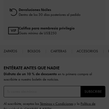
Devoluciones fáciles
Dentro de los 30 días posteriores al pedido
Califica para membresía privilegio
Gasto mínimo de US$250
ZAPATOS
BOLSOS
CARTERAS
ACCESORIOS
Site footer
ENTÉRATE ANTES QUE NADIE​​
Disfruta de un 10 % de descuento
en tu primera compra al
suscribirte a nuestro boletín de noticias.
SUBSCRIBE
Al suscribirte, aceptas los
Términos y Condiciones
y la
Política de
Privacidad
de CHARLES & KEITH.