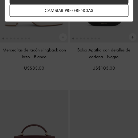
CAMBIAR PREFERENCIAS
Merceditas de tacón slingback con
Bolso Agatha con detalles de
lazo
-
Blanco
cadena
-
Negro
US$83.00
US$103.00