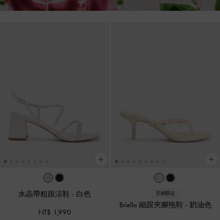
水晶帶粗跟涼鞋
-
白色
官網限定
Briella 細跟夾腳拖鞋
-
奶油色
NT$ 1,990