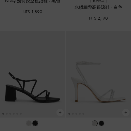
Easley 幾何挖空粗跟鞋
-
黑色
官網限定
水鑽細帶高跟涼鞋
-
白色
NT$ 1,890
NT$ 2,190