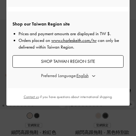
NT$ 1,990
NT$ 1,990
Shop our Taiwan Region site
Prices and payment amounts are displayed in
TW $
.
Orders placed on
www.charleskeith.com/tw
can only be
delivered within Taiwan Region.
SHOP TAIWAN REGION SITE
Preferred Language:
Contact us
if you have questions about international shipping.
官網限定
官網限定
細閃高跟拖鞋
-
粉紅色
細閃高跟拖鞋
-
黑色特別款