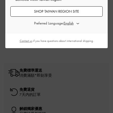
時尚潮流
流行直擊
學院風潮
聯名合作
SHOP TAIWAN REGION SITE
Showcase
節慶派對
官方活動
影片
永續企劃
Curates
全球媒體
Preferred Language:
所有內容
Contact us
if you have questions about international shipping.
免費標準運送
消費滿額*即刻享受
免費退貨
7天内的訂單
解鎖獨家優惠