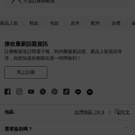
只需註冊新帳號
新品上架
鞋款
包款
皮夾
配件
送禮
Site footer
接收最新話題資訊
註冊帳號並訂閱電子報，時尚圈最新話題、產品上架資訊等
等，你想知道的都能在第一時間收到！
馬上註冊
地區:
台灣地區,
TW $
中文
需要協助嗎？