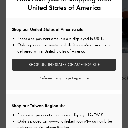
United States of America
Shop our United States of America site
Prices and payment amounts are displayed in
US $
.
Orders placed on
www.charleskeith.com/us
can only be
delivered within United States of America.
時尚潮流
時尚潮流
SHOP UNITED STATES OF AMERICA SITE
BED OF BOWS
七夕
Lay the perfect foundation for your everyday
七夕，重新感受
Preferred Language:
wardrobe
繼續閱讀
繼續閱讀
Shop our Taiwan Region site
Prices and payment amounts are displayed in
TW $
.
Orders placed on
www.charleskeith.com/tw
can only be
類別:
delivered within Taiwan Region.