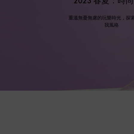
2023 春夏：時
重溫無憂無慮的玩樂時光，探
我風格