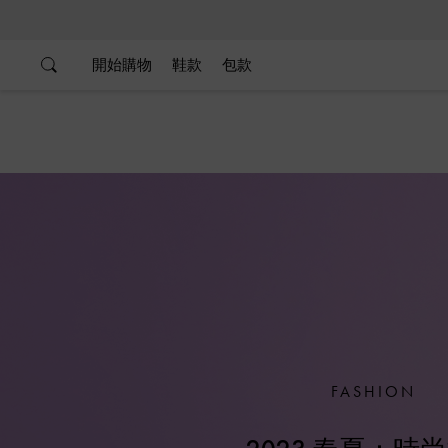
…
…
開始購物
鞋款
包款
FASHION