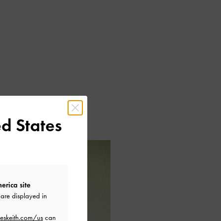
d States
erica site
are displayed in
eskeith.com/us
can