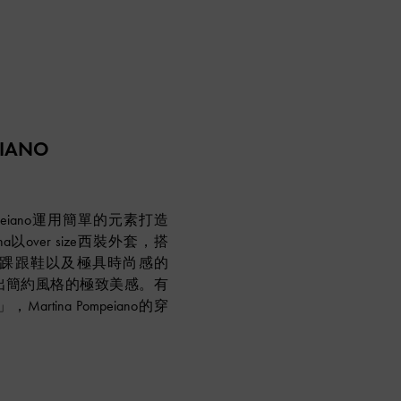
EIANO
ompeiano運用簡單的元素打造
a以over size西裝外套，搭
踝跟鞋以及極具時尚感的
展現出簡約風格的極致美感。有
rtina Pompeiano的穿