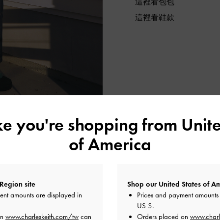
這裡看包包
這裡看鞋款
ike you're shopping from
Unite
of America
Region site
Shop our United States of Am
ent amounts are displayed in
Prices and payment amounts 
US $
.
IK
on
www.charleskeith.com/tw
can
Orders placed on
www.charl