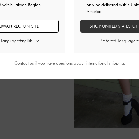
d within Taiwan Region.
only be delivered within Unit
America.
hovnik 利用黑色微笑肩背包以
AIWAN REGION SITE
SHOP UNITED STATES OF
的學院造型。除了百褶裙
Lindsay還特別配上清
d Language:
Preferred Language:
了一份青春活力。
Contact us
if you have questions about international shipping.