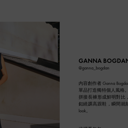
GANNA BOGDA
@ganna_bogdan
內容創作者 Ganna Bo
單品打造獨特個人風格。鮮
拼接長褲形成鮮明對比
釦繞踝高跟鞋，瞬間就
look。