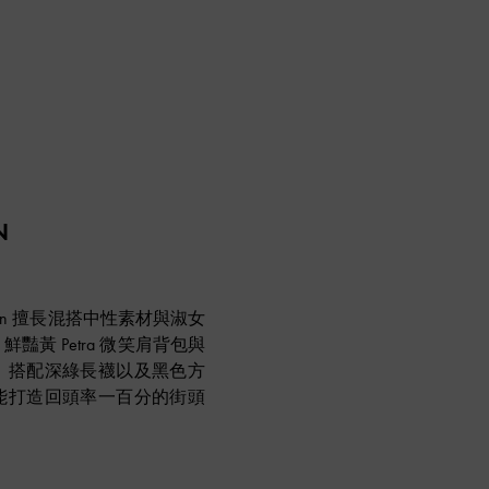
N
gdan 擅長混搭中性素材與淑女
豔黃 Petra 微笑肩背包與
，搭配深綠長襪以及黑色方
能打造回頭率一百分的街頭