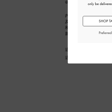
@linmick
only be delivere
內容創作者 Lindsay Vrc
SHOP T
及方釦繞踝跟鞋打造俏皮
和白襯衫的基本學院風單品， 
Preferre
新俏皮的白色襪子，增加
這裡看包包
這裡看鞋款