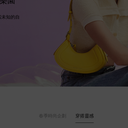
尚樂園
索未知的自
春季時尚企劃
穿搭靈感