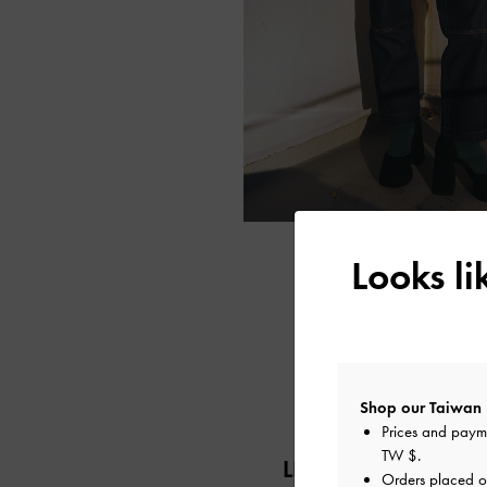
Looks l
Shop our Taiwan 
Prices and paym
TW $
.
LINDSAY VRCKOVN
Orders placed 