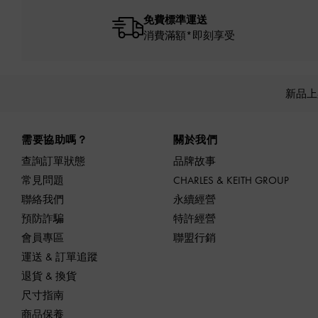
免費標準運送
消費滿額*即刻享受
新品
Site footer
需要協助嗎？
關於我們
查詢訂單狀態
品牌故事
常見問題
CHARLES & KEITH GROUP
聯絡我們
永續經營
預防詐騙
特許經營
會員專區
聯盟行銷
運送 & 訂單追蹤
退貨 & 換貨
尺寸指南
商品保養