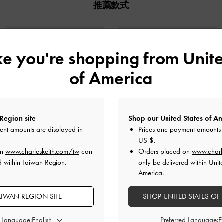
推薦款式
ike you're shopping from
Unite
of America
Region site
Shop our United States of Am
ent amounts are displayed in
Prices and payment amounts 
US $
.
on
www.charleskeith.com/tw
can
Orders placed on
www.charl
d within Taiwan Region.
only be delivered within Unit
厚底牛仔短靴
齒輪厚底切爾西靴
America.
AIWAN REGION SITE
SHOP UNITED STATES OF
d Language:
Preferred Language: