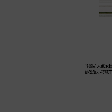
韓國超人氣女團 
飾透過小巧腋下包