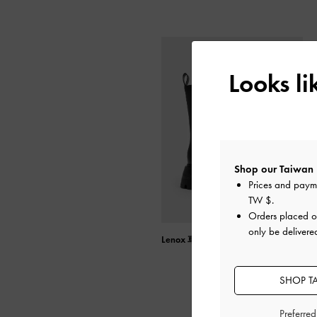
Looks l
Shop our Taiwan 
Prices and paym
TW $
.
Orders placed 
only be delivere
Lenox 車線厚底切爾西靴
SHOP T
Preferre