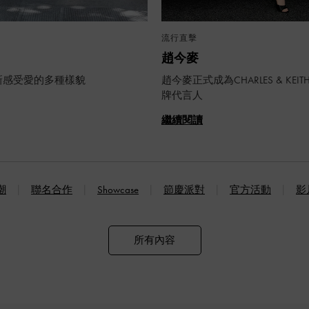
流行直擊
趙今麥
新感受愛的多種樣貌
趙今麥正式成為CHARLES & KEI
牌代言人
繼續閱讀
潮
聯名合作
Showcase
節慶派對
官方活動
影
所有內容