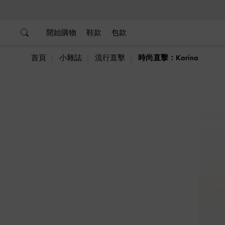
…
…
開始購物
鞋款
包款
首頁
小雜誌
流行直擊
時尚直擊：Karina