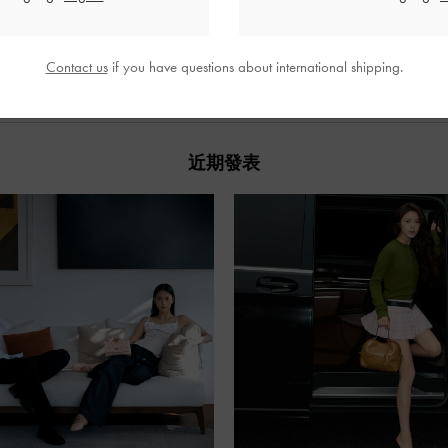
分享
Contact us
if you have questions about international shipping.
近期發表