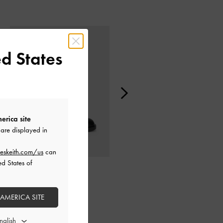
d States
erica site
are displayed in
eskeith.com/us
can
ed States of
真皮水鑽切爾西靴
Gabine 真皮厚底踝靴
 AMERICA SITE