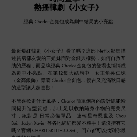
熱播韓劇《小女子》
經典 Charlot 金釦包成為劇中結局的小亮點
最近爆紅韓劇《小女子》看了嗎？這部 Netflix 影集描
述貧窮卻友愛的三姐妹面對金錢與權勢，如何自救互
助的歷程，而品牌經典 Charlot 金釦包的登場也悄悄成
為劇中小亮點。在第12集大結局中，女主角吳仁珠
（金高銀飾）背著 Charlot 金釦包，復古又充滿秋日感
的造型讓人超喜歡！
不管喜歡走什麼風格，Charlot 簡單俐落的設計總能瞬
間提升造型質感，加上足以收納隨身小物的完美尺
寸，絕對是
日常必備
單品，連韓星奇恩世及 Chau
Bui、Jadyn Xavier 等各地網紅都愛不釋手！還沒擁有它
嗎？官網 CHARLESKEITH.COM 、門市都可以找到你最