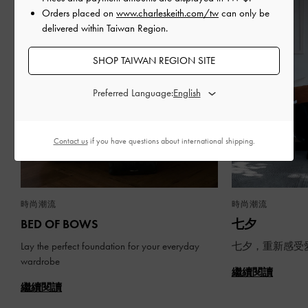
Orders placed on
www.charleskeith.com/tw
can only be
delivered within Taiwan Region.
SHOP TAIWAN REGION SITE
Preferred Language:
Contact us
if you have questions about international shipping.
時尚潮流
時尚潮流
BED OF BOWS
七夕
Lay the perfect foundation for your everyday
七夕，重新感受
wardrobe
繼續閱讀
繼續閱讀