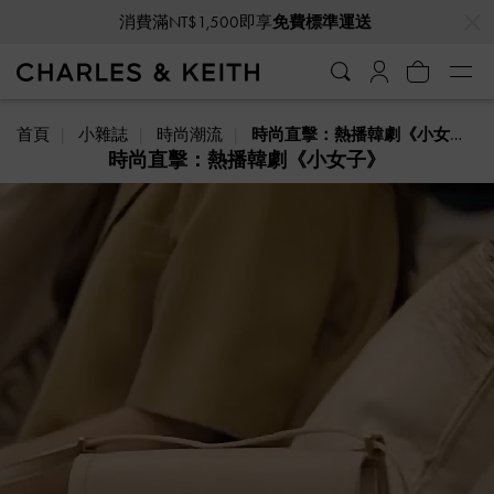
…
…
消費滿NT$1,500即享
免費標準運送
首頁
小雜誌
時尚潮流
時尚直擊：熱播韓劇《小女子》
時尚直擊：熱播韓劇《小女子》