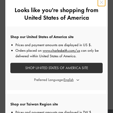
Looks like you're shopping from
United States of America
Shop our United States of America site
Charlot 金釦包
Charlot 金釦包
Cha
Prices and payment amounts are displayed in
US $
.
Orders placed on
www.charleskeith.com/us
can only be
delivered within United States of America.
SHOP UNITED STATES OF AMERICA SITE
分享
Preferred Language:
近期發表
Shop our Taiwan Region site
Prices and payment amounts are displayed in
TW $
.