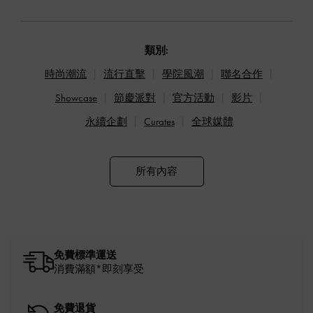
類別:
時尚潮流
流行直擊
學院風潮
聯名合作
Showcase
節慶派對
官方活動
影片
永續企劃
Curates
全球媒體
所有內容
免費標準運送
消費滿額*即刻享受
免費退貨