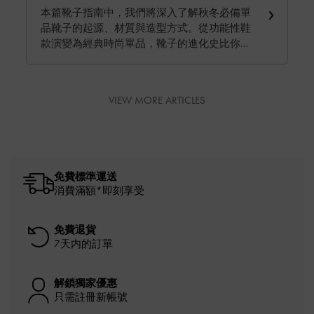
本篇靴子指南中，我們將深入了解秋冬必備單
品靴子的起源、材質與造型方式。從功能性鞋
款演變為經典時尚單品，靴子的進化史比你想
像的更有趣！馬上閱讀
VIEW MORE ARTICLES
免費標準運送
消費滿額*即刻享受
免費退貨
7天内的訂單
解鎖獨家優惠
只需註冊新帳號