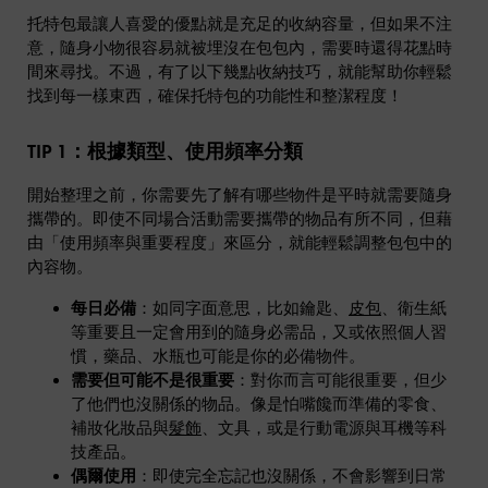
托特包最讓人喜愛的優點就是充足的收納容量，但如果不注
意，隨身小物很容易就被埋沒在包包內，需要時還得花點時
間來尋找。不過，有了以下幾點收納技巧，就能幫助你輕鬆
找到每一樣東西，確保托特包的功能性和整潔程度！
TIP 1：根據類型、使用頻率分類
開始整理之前，你需要先了解有哪些物件是平時就需要隨身
攜帶的。即使不同場合活動需要攜帶的物品有所不同，但藉
由「使用頻率與重要程度」來區分，就能輕鬆調整包包中的
內容物。
每日必備
：如同字面意思，比如鑰匙、
皮包
、衛生紙
等重要且一定會用到的隨身必需品，又或依照個人習
慣，藥品、水瓶也可能是你的必備物件。
需要但可能不是很重要
：對你而言可能很重要，但少
了他們也沒關係的物品。像是怕嘴饞而準備的零食、
補妝化妝品與
髮飾
、文具，或是行動電源與耳機等科
技產品。
偶爾使用
：即使完全忘記也沒關係，不會影響到日常