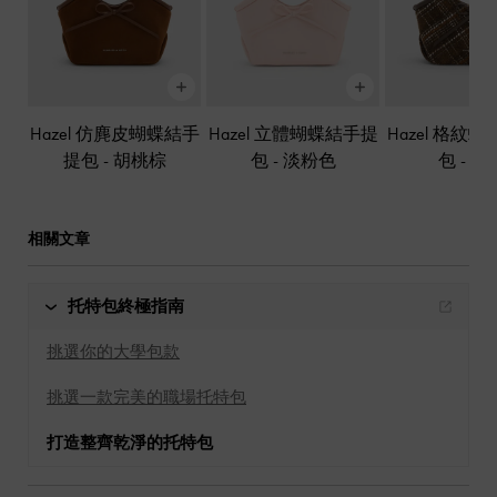
Hazel 仿麂皮蝴蝶結手
Hazel 立體蝴蝶結手提
Hazel 格紋
提包
-
胡桃棕
包
-
淡粉色
包
-
混
相關文章
托特包終極指南
挑選你的大學包款
挑選一款完美的職場托特包
打造整齊乾淨的托特包