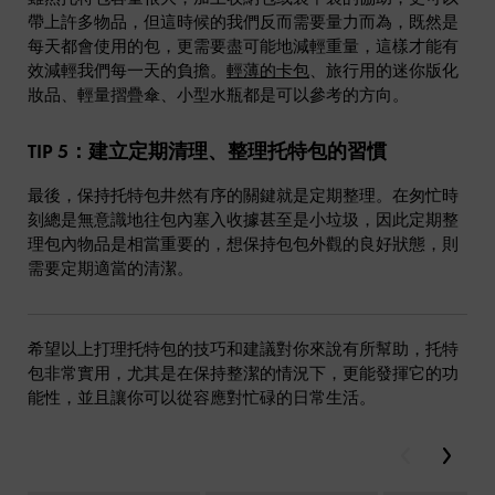
帶上許多物品，但這時候的我們反而需要量力而為，既然是
每天都會使用的包，更需要盡可能地減輕重量，這樣才能有
效減輕我們每一天的負擔。
輕薄的卡包
、旅行用的迷你版化
妝品、輕量摺疊傘、小型水瓶都是可以參考的方向。
TIP 5：建立定期清理、整理托特包的習慣
最後，保持托特包井然有序的關鍵就是定期整理。在匆忙時
刻總是無意識地往包內塞入收據甚至是小垃圾，因此定期整
理包內物品是相當重要的，想保持包包外觀的良好狀態，則
需要定期適當的清潔。
希望以上打理托特包的技巧和建議對你來說有所幫助，托特
包非常實用，尤其是在保持整潔的情況下，更能發揮它的功
能性，並且讓你可以從容應對忙碌的日常生活。
Previous
Next