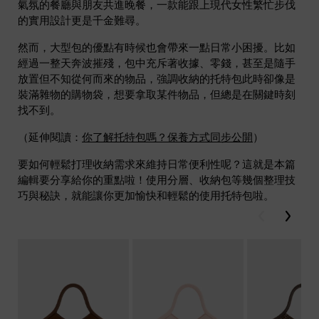
氣氛的餐廳與朋友共進晚餐，一款能跟上現代女性繁忙步伐
的實用設計更是千金難尋。
然而，大型包的優點有時候也會帶來一點日常小困擾。比如
經過一整天奔波摧殘，包中充斥著收據、零錢，甚至是隨手
放置但不知從何而來的物品，強調收納的托特包此時卻像是
裝滿雜物的購物袋，想要拿取某件物品，但總是在關鍵時刻
找不到。
（延伸閱讀：
你了解托特包嗎？保養方式同步公開
）
要如何輕鬆打理收納需求來維持日常便利性呢？這就是本篇
編輯要分享給你的重點啦！使用分層、收納包等幾個整理技
巧與秘訣，就能讓你更加愉快和輕鬆的使用托特包啦。
Previous
Next