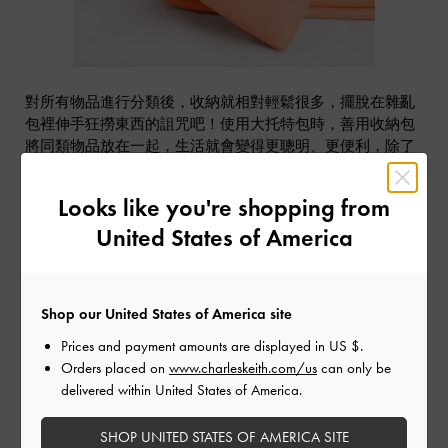
對所有物品進行分類後，收納就相對輕鬆很多，擺脫在雜亂
包裡伸手狂撈東西的詛咒吧！使用大托特包時，善用收納包
將同類物品放在一起，生活就會變得更聰明、更便利，除了
大型托特包裡附贈的收納包之外，也可以自行準備一至兩個
透明小包，換包時也可輕鬆移動包內物品並且不遺漏任何小
Looks like you're shopping from
東西。
United States of America
除了收納包之外，還有袋中袋的選擇，袋中袋像是開放式的
收納包，有著分門別類的相同概念，使用上以個人習慣為準
則即可。
Shop our United States of America site
TIP 3：根據物品重要性排列放置
Prices and payment amounts are displayed in
US $
.
Orders placed on
www.charleskeith.com/us
can only be
善用了各種收納包之後，它們在包裡的排列順序也需要講究
delivered within United States of America.
一下。通勤或外出時需要使用到的重要物品，例如手機、錢
包、鑰匙、卡片等，應該被放在最容易取得的位置。其它物
SHOP UNITED STATES OF AMERICA SITE