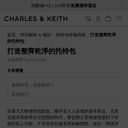
…
…
消費滿NT$1,500即享
免費標準運送
首頁
時尚解析 & 秘訣
托特包終極指南
打造整齊乾淨
的托特包
打造整齊乾淨的托特包
出版時間 16/08/2024
文章導覽
整齊與否，很重要嗎？
收納技巧
容量大又輕便的
托特包
，幾乎是人人必備的基本單品。尤其
在講求高效率生活型態的時代，要從辦公室無縫過渡到下班
後的私人活動，不管是前往健身房鍛鍊體態，或在一間講求