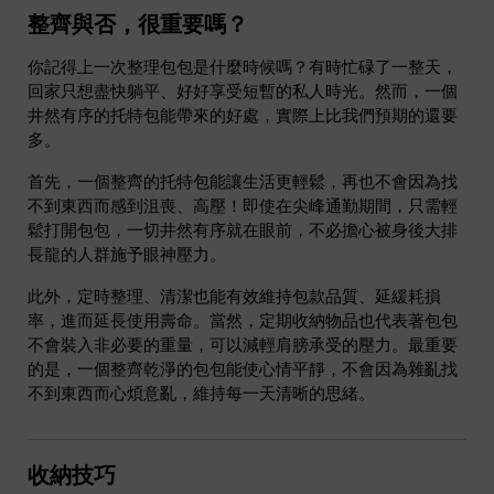
整齊與否，很重要嗎？
你記得上一次整理包包是什麼時候嗎？有時忙碌了一整天，
回家只想盡快躺平、好好享受短暫的私人時光。然而，一個
井然有序的托特包能帶來的好處，實際上比我們預期的還要
多。
首先，一個整齊的托特包能讓生活更輕鬆，再也不會因為找
不到東西而感到沮喪、高壓！即使在尖峰通勤期間，只需輕
鬆打開包包，一切井然有序就在眼前，不必擔心被身後大排
長龍的人群施予眼神壓力。
此外，定時整理、清潔也能有效維持包款品質、延緩耗損
率，進而延長使用壽命。當然，定期收納物品也代表著包包
不會裝入非必要的重量，可以減輕肩膀承受的壓力。最重要
的是，一個整齊乾淨的包包能使心情平靜，不會因為雜亂找
不到東西而心煩意亂，維持每一天清晰的思緒。
收納技巧