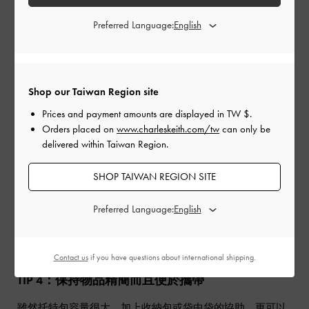
品則可根據個人偏好來排列，只要不影響拿取重要物品，不
讓自己手忙腳亂即可。
Preferred Language:
Shop our Taiwan Region site
Prices and payment amounts are displayed in
TW $
.
Orders placed on
www.charleskeith.com/tw
can only be
delivered within Taiwan Region.
SHOP TAIWAN REGION SITE
Preferred Language:
你也可以購入一些小配件，將卡片夾、耳機套等掛在包包手
柄上，在增添便利性的同時也完成了獨特的造型感 。
Contact us
if you have questions about international shipping.
TIP 4：保持物品精簡而且便於攜帶
雖然托特包容量很大，加上收納包或袋中袋的協助，更可以