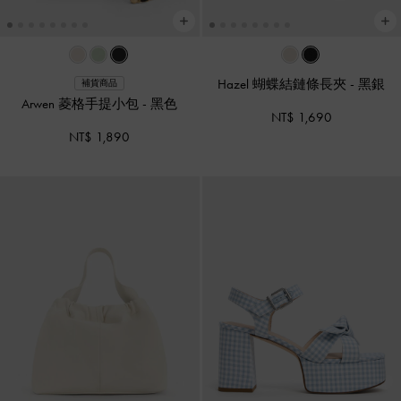
Hazel 蝴蝶結鏈條長夾
-
黑銀
補貨商品
Arwen 菱格手提小包
-
黑色
NT$ 1,690
NT$ 1,890