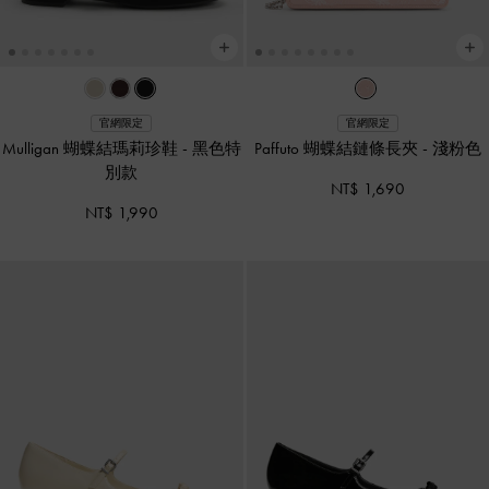
官網限定
官網限定
Mulligan 蝴蝶結瑪莉珍鞋
-
黑色特
Paffuto 蝴蝶結鏈條長夾
-
淺粉色
別款
NT$ 1,690
NT$ 1,990