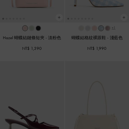
+1
Hazel 蝴蝶結鏈條短夾
-
淡粉色
蝴蝶結格紋裸跟鞋
-
淺藍色
NT$ 1,390
NT$ 1,990