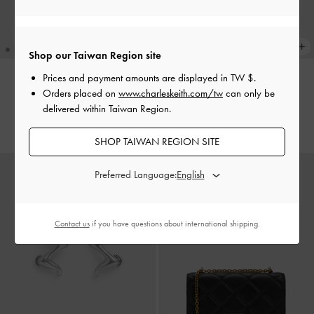
Shop our Taiwan Region site
Prices and payment amounts are displayed in
TW $
.
Orders placed on
www.charleskeith.com/tw
can only be
Emilia 波浪戒指
-
玫瑰金
Emilia 波浪戒指
-
銀色
delivered within Taiwan Region.
NT$ 590
NT$ 590
SHOP TAIWAN REGION SITE
Preferred Language:
Contact us
if you have questions about international shipping.