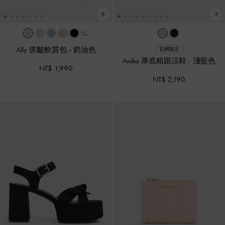
+1
Ally 抓皺軟質包
-
奶油色
官網限定
Anika 厚底粗跟涼鞋
-
淺藍色
NT$ 1,990
NT$ 2,190