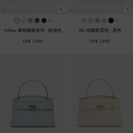
+1
+1
Paffuto 菱格鍊條長夾
-
奶油色
Ally 抓皺軟質包
-
黑色
NT$ 1,690
NT$ 1,990