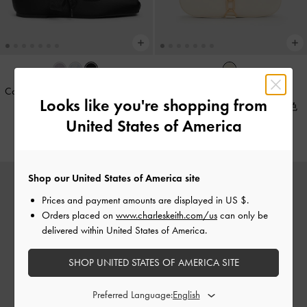
Camila 綁帶芭蕾舞鞋
-
黑色特別
官網限定
Looks like you're shopping from
款
Agatha 金鍊小流浪包
-
奶油色
United States of America
NT$ 1,990
NT$ 2,390
Shop our United States of America site
Prices and payment amounts are displayed in
US $
.
Orders placed on
www.charleskeith.com/us
can only be
delivered within United States of America.
SHOP UNITED STATES OF AMERICA SITE
Preferred Language: