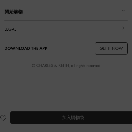
開始購物
LEGAL
GET IT NOW
DOWNLOAD THE APP
© CHARLES & KEITH, all rights reserved
加入購物袋