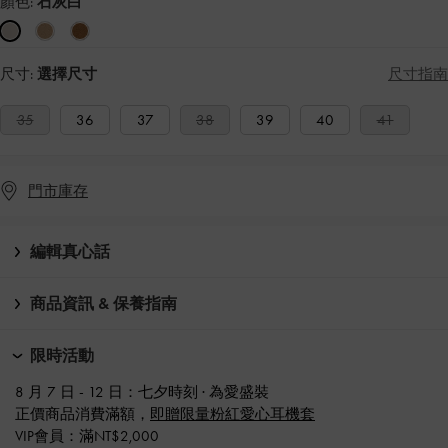
顏色:
石灰白
尺寸:
選擇尺寸
尺寸指南
35
36
37
38
39
40
41
門市庫存
編輯真心話
商品資訊 & 保養指南
限時活動
8 月 7 日 - 12 日：七夕時刻 · 為愛盛裝​
正價商品消費滿額，
即贈限量粉紅愛心耳機套
VIP會員：滿NT$2,000