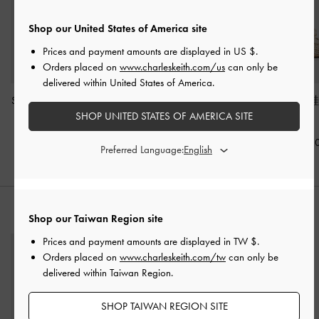
Shop our United States of America site
Prices and payment amounts are displayed in
US $
.
Orders placed on
www.charleskeith.com/us
can only be
delivered within United States of America.
Silko 瑪莉珍休閒鞋
-
石
Jace 真皮休閒鞋
-
石灰
Jace 鉤針運動
灰白
白
白
SHOP UNITED STATES OF AMERICA SITE
NT$ 2,390
NT$ 2,990
NT$ 2,99
Preferred Language:
推薦搭配
Shop our Taiwan Region site
Prices and payment amounts are displayed in
TW $
.
Orders placed on
www.charleskeith.com/tw
can only be
delivered within Taiwan Region.
SHOP TAIWAN REGION SITE