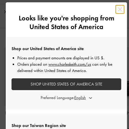
運送 & 退貨
Looks like you're shopping from
United States of America
猜你喜歡
Shop our United States of America site
Prices and payment amounts are displayed in
US $
.
Orders placed on
www.charleskeith.com/us
can only be
delivered within United States of America.
SHOP UNITED STATES OF AMERICA SITE
Preferred Language:
Rachel 口袋托特包
-
黑
Hazel 蝴蝶結手提包
-
Fergie 拉鏈托
銀
黑銀
銀
Shop our Taiwan Region site