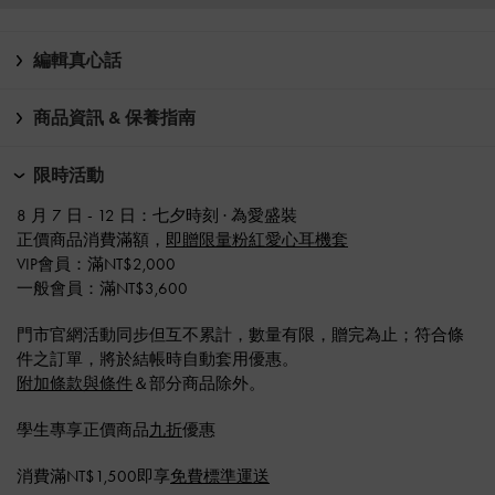
編輯真心話
商品資訊 & 保養指南
限時活動
8 月 7 日 - 12 日：七夕時刻 · 為愛盛裝​
正價商品消費滿額，
即贈限量粉紅愛心耳機套
VIP會員：滿NT$2,000
一般會員：滿NT$3,600
門市官網活動同步但互不累計，數量有限，贈完為止；符合條
件之訂單，將於結帳時自動套用優惠。
附加條款與條件
＆部分商品除外。
學生專享正價商品
九折
優惠
消費滿NT$1,500即享
免費標準運送