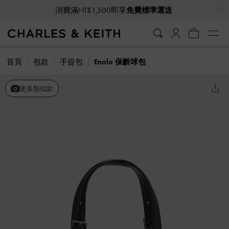
…
…
消費滿NT$1,500即享
免費標準運送
首頁
包款
手提包
Enola 保齡球包
更多類似款