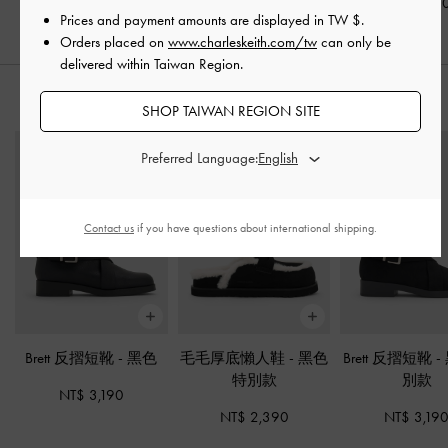
NT$ 2,390
NT$ 1,990
NT$ 2,59
Prices and payment amounts are displayed in
TW $
.
Orders placed on
www.charleskeith.com/tw
can only be
delivered within Taiwan Region.
推薦搭配
SHOP TAIWAN REGION SITE
Preferred Language:
Contact us
if you have questions about international shipping.
Brett 反摺短靴
-
黑色
毛毛厚底懶人鞋
-
黑色
Brett 反摺短靴
-
特別款
別款
NT$ 3,190
NT$ 2,390
NT$ 3,19