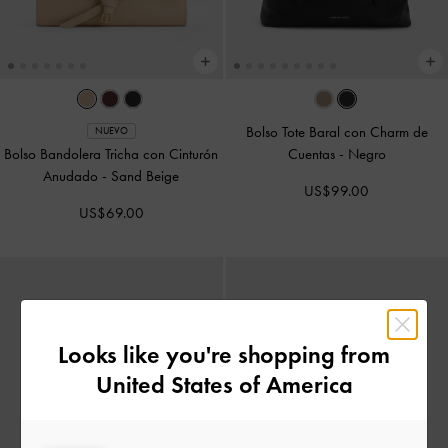
Bolso Tote Baral con Charm de
NUEVO
Bolso Bandolera Tricha con Cinturón
Cuentas
-
Negro
Anudado
-
Sand Beige
US$99.00
US$69.00
Looks like you're shopping from
United States of America