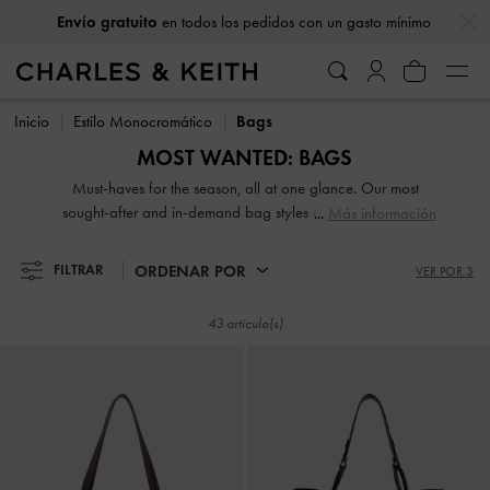
…
…
Envío gratuito
en todos los pedidos con un gasto mínimo
Envío gratuito
en todos los pedidos con un gasto mínimo
Inicio
Estilo Monocromático​
Bags
MOST WANTED: BAGS
Must-haves for the season, all at one glance. Our most
sought-after and in-demand bag styles deserve a coveted
Más información
spot in your wardrobe — shop now!
ORDENAR POR
FILTRAR
VER POR 3
43 artículo(s)