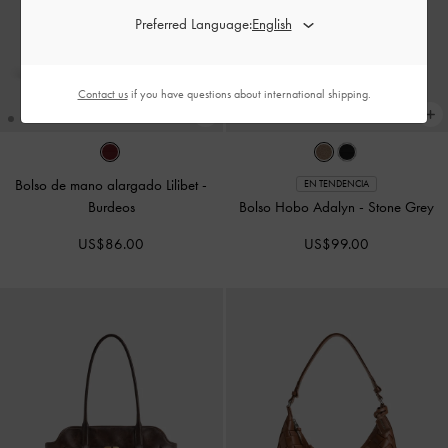
Preferred Language:
Contact us
if you have questions about international shipping.
Bolso de mano alargado Lilibet
-
EN TENDENCIA
Burdeos
Bolso Hobo Adalyn
-
Stone Grey
US$86.00
US$99.00