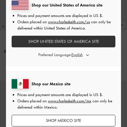
Shop our United States of America site
Prices and payment amounts are displayed in
US $
.
Orders placed on
www.charleskeith.com/us
can only be
delivered within United States of America.
SHOP UNITED STATES OF AMERICA SITE
Mochila de punto con rayas
EN TENDENCIA
Bolso de mano Hazel con lazo y
multicolor Ida para niña
-
Multi
Preferred Language:
asas tubulares
-
Noir
Brown
US$69.00
US$76.00
Shop our Mexico site
Prices and payment amounts are displayed in
US $
.
Orders placed on
www.charleskeith.com/mx
can only be
delivered within Mexico.
SHOP MEXICO SITE