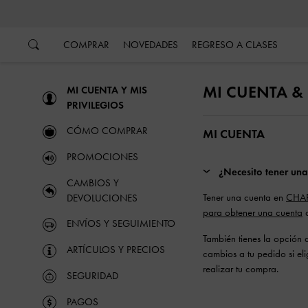
…
…
COMPRAR
NOVEDADES
REGRESO A CLASES
MI CUENTA & 
MI CUENTA Y MIS
PRIVILEGIOS
CÓMO COMPRAR
MI CUENTA
PROMOCIONES
¿Necesito tener u
CAMBIOS Y
Tener una cuenta en
CHA
DEVOLUCIONES
para obtener una cuenta
a
ENVÍOS Y SEGUIMIENTO
También tienes la opción 
ARTÍCULOS Y PRECIOS
cambios a tu pedido si el
realizar tu compra.
SEGURIDAD
PAGOS