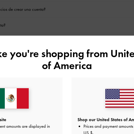
icios de crear una cuenta?
ta?
uenta?
ike you're shopping from
Unite
n mi cuenta?
of America
o reestablecer mi contraseña?
o actualizar la información en mi cuenta?
 actualizar mis direcciones de envío y facturación?
site
Shop our United States of Am
ent amounts are displayed in
Prices and payment amounts 
VILEGIOS
US $
.