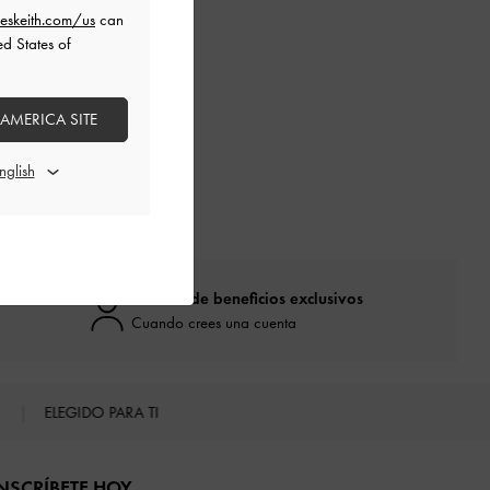
eskeith.com/us
can
ed States of
 AMERICA SITE
Disfruta de beneficios exclusivos
Cuando crees una cuenta
S
ELEGIDO PARA TI
NSCRÍBETE HOY