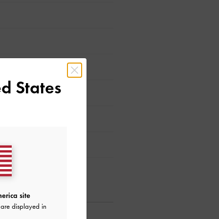
d States
erica site
are displayed in