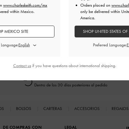
on
www.charleskeith.com/mx
Orders placed on
www.charl
vered within Mexico.
only be delivered within Unit
irme en miembro Priviledge de CHARLES & KEITH?
America.
P MEXICO SITE
SHOP UNITED STATES OF
d Language:
Preferred Language:
Contact us
if you have questions about international shipping.
Devoluciones fáciles
Dentro de los 30 días posteriores al pedido
TOS
BOLSOS
CARTERAS
ACCESORIOS
REGALO
DE COMPRAS CON
LEGAL
I