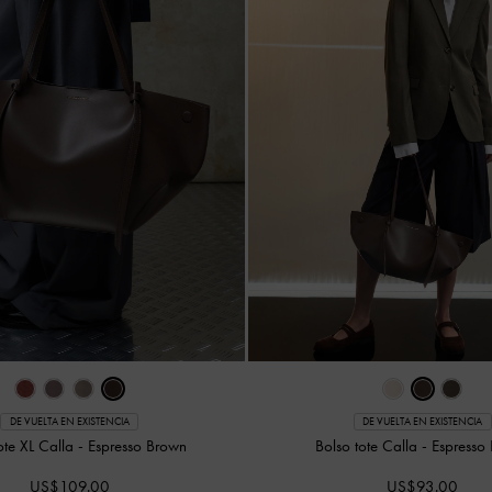
DE VUELTA EN EXISTENCIA
DE VUELTA EN EXISTENCIA
ote XL Calla
-
Espresso Brown
Bolso tote Calla
-
Espresso
US$109.00
US$93.00