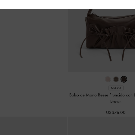
NUEVO
Bolso de Mano Reese Fruncido con
Brown
US$76.00