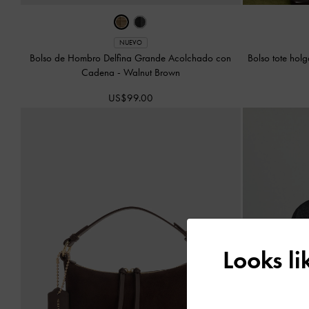
NUEVO
Bolso de Hombro Delfina Grande Acolchado con
Bolso tote hol
Cadena
-
Walnut Brown
US$99.00
Looks l