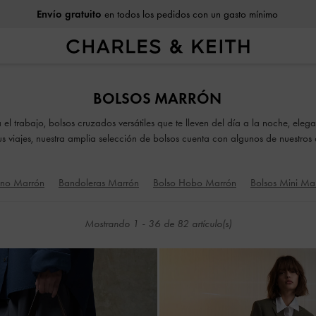
Envío gratuito
en todos los pedidos con un gasto mínimo
Envío gratuito
en todos los pedidos con un gasto mínimo
BOLSOS MARRÓN
a el trabajo, bolsos cruzados versátiles que te lleven del día a la noche, el
 viajes, nuestra amplia selección de bolsos cuenta con algunos de nuestros
estilo y ocasión.
ano Marrón
Bandoleras Marrón
Bolso Hobo Marrón
Bolsos Mini Ma
Mostrando
1
-
36
de
82
artículo(s)