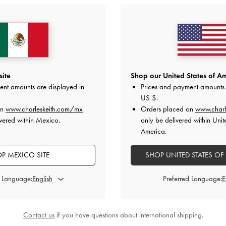
site
Shop our United States of Am
ent amounts are displayed in
Prices and payment amounts 
COMING SOON
COMING SOON
US $
.
e Ginevra Grande
-
Pecan Brown
Bolso Tote Ginevra Grande
on
www.charleskeith.com/mx
Orders placed on
www.charl
vered within Mexico.
only be delivered within Unit
US$113.00
US$109.00
America.
P MEXICO SITE
SHOP UNITED STATES OF
d Language:
Preferred Language:
Contact us
if you have questions about international shipping.