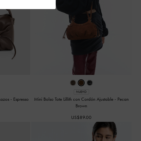
NUEVO
 Lazos
-
Espresso
Mini Bolso Tote Lillith con Cordón Ajustable
-
Pecan
Brown
US$89.00