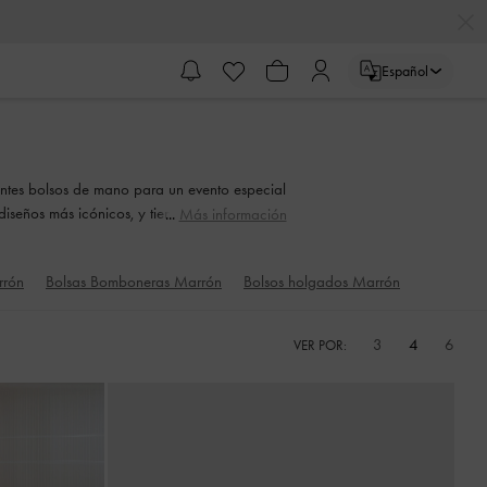
Español
egantes bolsos de mano para un evento especial
 diseños más icónicos, y tiene algo para cada
Más información
rrón
Bolsas Bomboneras Marrón
Bolsos holgados Marrón
3
4
6
VER POR: