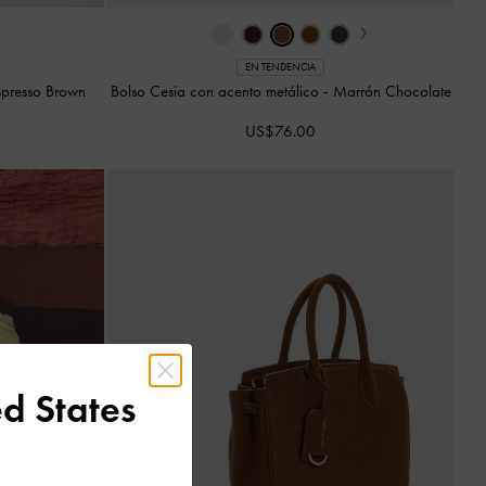
‹
›
EN TENDENCIA
spresso Brown
Bolso Cesia con acento metálico
-
Marrón Chocolate
US$76.00
d States