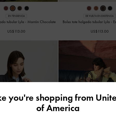
EN TENDENCIA
DE VUELTA EN EXISTENCIA
gado tubular Lyla
-
Marrón Chocolate
Bolso tote holgado tubular Lyla
-
E
US$113.00
US$113.00
ike you're shopping from
Unite
of America