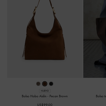
NUEVO
Bolso Hobo Aislin
-
Pecan Brown
Bolso t
US$99.00