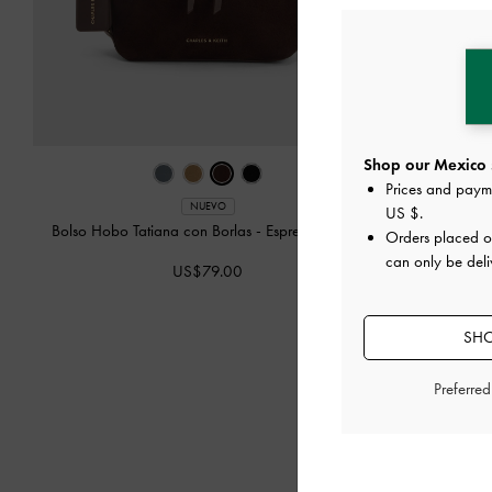
Shop our Mexico 
Prices and paym
NUEVO
US $
.
Bolso Hobo Tatiana con Borlas
-
Espresso Brown
Bolso Tot
Orders placed 
can only be deli
US$79.00
SHO
Preferre