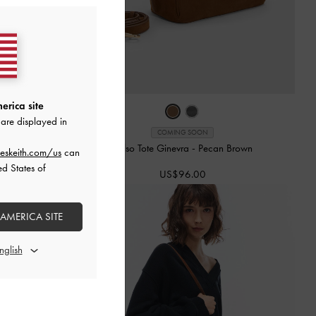
erica site
are displayed in
COMING SOON
-
Marrón
Bolso Tote Ginevra
-
Pecan Brown
eskeith.com/us
can
ed States of
US$96.00
 AMERICA SITE