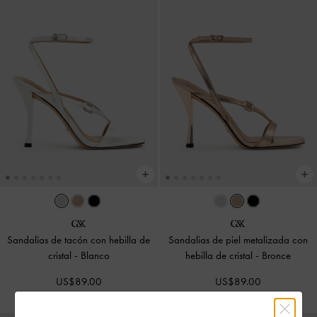
Sandalias de tacón con hebilla de
Sandalias de piel metalizada con
cristal
-
Blanco
hebilla de cristal
-
Bronce
US$89.00
US$89.00