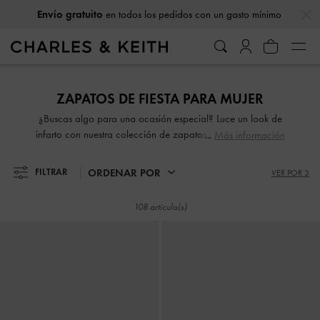
…
…
Envío gratuito
en todos los pedidos con un gasto mínimo
Envío gratuito
en todos los pedidos con un gasto mínimo
ZAPATOS DE FIESTA PARA MUJER
¿Buscas algo para una ocasión especial? Luce un look de
infarto con nuestra colección de zapatos de fiesta dorados,
Más información
plateados o con purpurina. Desde mules con adornos de
piedras semipreciosas hasta sandalias con plataforma, no
ORDENAR POR
FILTRAR
VER POR 3
te faltarán opciones. Cuando llegue la temporada de
fiestas, aduéñate de la noche con nuestros llamativos
108 artículo(s)
diseños.