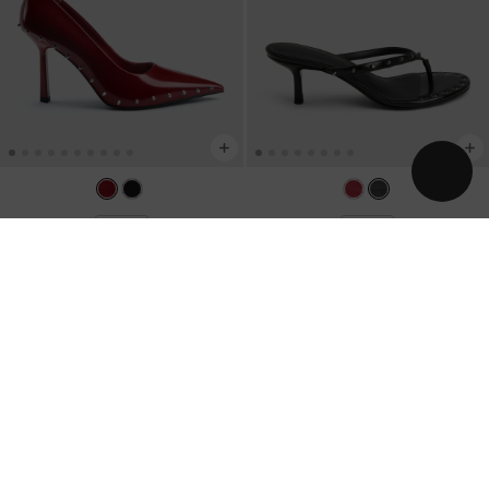
NUEVO
NUEVO
Stilettos Coralie con tachuelas y
Sandalias de dedo Briella con tacón
punta afilada
-
Rojo
y tachuelas
-
Negro
US$69.00
US$66.00