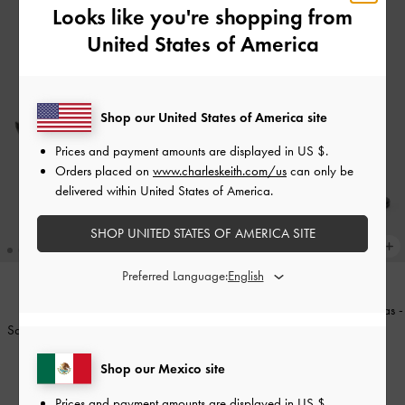
Looks like you're shopping from
United States of America
Shop our United States of America site
Prices and payment amounts are displayed in
US $
.
Orders placed on
www.charleskeith.com/us
can only be
delivered within United States of America.
SHOP UNITED STATES OF AMERICA SITE
Preferred Language:
Sandalias de cuña Noona con tiras
-
Sandalias de charol con hebilla de
Negro Pulido
cristal
-
Charol Negro
US$69.00
Shop our Mexico site
US$89.00
Prices and payment amounts are displayed in
US $
.