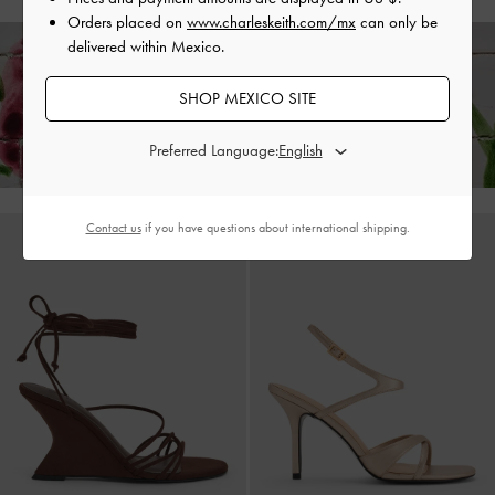
Orders placed on
www.charleskeith.com/mx
can only be
delivered within Mexico.
Disfruta de
envío estándar gratuito
en todos tus pedidos con gasto mín. y
SHOP MEXICO SITE
devoluciones fáciles
dentro de 30 días después de recibir tu pedido*
Preferred Language:
Contact us
if you have questions about international shipping.