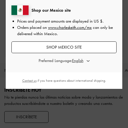
Envío estándar gratuita
En todos los pedidos con gasto mínimo*
Shop our Mexico site
Prices and payment amounts are displayed in
US $
.
Devoluciones fáciles
Orders placed on
www.charleskeith.com/mx
can only be
Dentro de los 30 días posteriores al pedido
delivered within Mexico.
Disfruta de beneficios exclusivos
SHOP MEXICO SITE
Cuando crees una cuenta
Preferred Language:
NOVEDADES
ZAPATOS
BOLSOS
CARTERAS
A
Site footer
Contact us
if you have questions about international shipping.
INSCRÍBETE HOY
No te pierdas nunca las últimas noticias sobre moda y lanzamientos de
productos suscribiéndote a nuestro boletín y creando una cuenta.
INSCRÍBETE