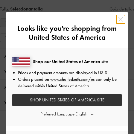
Talla:
Seleccionar talla
Guía de tallas
21
22
23
24
25
26
27
Looks like you're shopping from
United States of America
28
29
30
31
32
33
34
Nota del editor
Shop our United States of America site
Detalles de los artículos e instrucciones de cuidado
Prices and payment amounts are displayed in
US $
.
Orders placed on
www.charleskeith.com/us
can only be
delivered within United States of America.
Promociones
SHOP UNITED STATES OF AMERICA SITE
Envío y Devoluciones
Preferred Language: