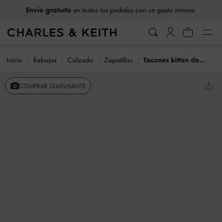
…
…
Envío gratuito
en todos los pedidos con un gasto mínimo
Inicio
Rebajas
Calzado
Zapatillas
Tacones kitten destalonados con puntera acento y lazo
COMPRAR SEMELHANTE