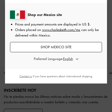
Envío estándar gratuita
Shop our Mexico site
En todos los pedidos con gasto mínimo*
Prices and payment amounts are displayed in
US $
.
Orders placed on
www.charleskeith.com/mx
can only be
Devoluciones fáciles
delivered within Mexico.
Dentro de los 30 días posteriores al pedido
SHOP MEXICO SITE
Disfruta de beneficios exclusivos
Cuando crees una cuenta
Preferred Language:
NOVEDADES
ZAPATOS
BOLSOS
CARTERAS
A
Contact us
if you have questions about international shipping.
Site footer
INSCRÍBETE HOY
No te pierdas nunca las últimas noticias sobre moda y lanzamientos de
productos suscribiéndote a nuestro boletín y creando una cuenta.