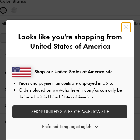
Color:
Blanco
Talla:
Seleccionar talla
Guía de tallas
Looks like you're shopping from
34
35
36
37
38
39
40
United States of America
41
Shop our United States of America site
Nota del editor
Prices and payment amounts are displayed in
US $
.
Detalles de los artículos e instrucciones de cuidado
Orders placed on
www.charleskeith.com/us
can only be
delivered within United States of America.
Promociones
SHOP UNITED STATES OF AMERICA SITE
Envío y Devoluciones
Preferred Language: