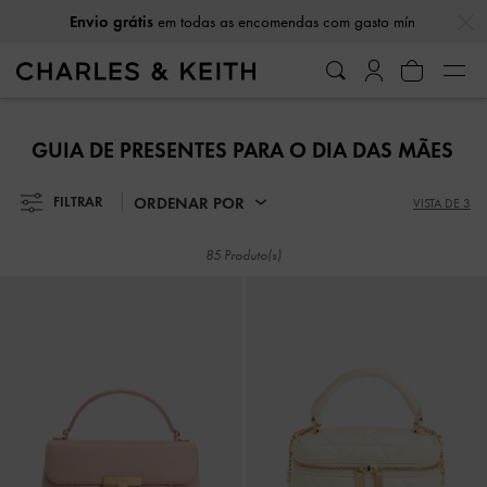
…
…
Envio grátis
em todas as encomendas com gasto mín
Envio grátis
em todas as encomendas com gasto mín
GUIA DE PRESENTES PARA O DIA DAS MÃES
ORDENAR POR
FILTRAR
VISTA DE 3
85 Produto(s)