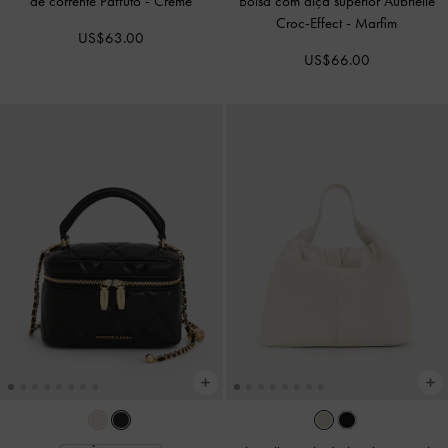
de corrente Paffuto
-
Creme
Bolsa com alça superior Aubrielle
Croc-Effect
-
Marfim
US$63.00
US$66.00