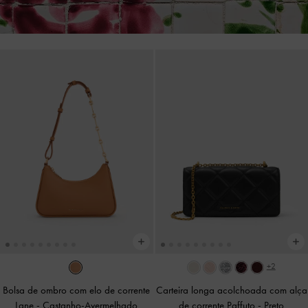
+2
Bolsa de ombro com elo de corrente
Carteira longa acolchoada com alça
Lane
-
Castanho-Avermelhado
de corrente Paffuto
-
Preto