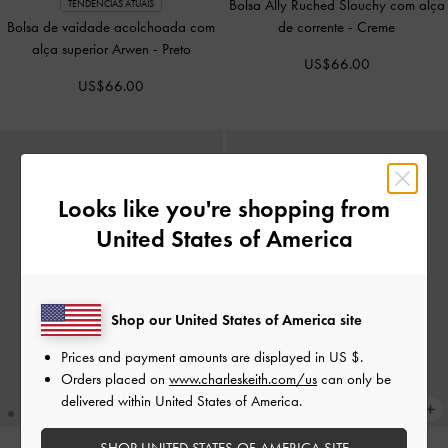
Bolsa Ally Ruched Slouchy com alça
TENDÊNCIAS ATUAIS
Bolsa de vaidade acolchoada com
de corrente
-
Creme
alça superior Arwen
-
Preto
US$66.00
US$66.00
Looks like you're shopping from
United States of America
Shop our United States of America site
Prices and payment amounts are displayed in
US $
.
Orders placed on
www.charleskeith.com/us
can only be
delivered within United States of America.
+1
+1
SHOP UNITED STATES OF AMERICA SITE