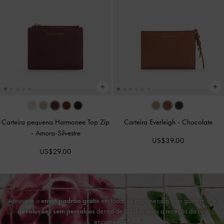
Carteira pequena Harmonee Top Zip
Carteira Everleigh
-
Chocolate
-
Amora-Silvestre
US$39.00
US$29.00
Aproveite o
envio padrão grátis
em todas as encomendas com gasto mín. e
devoluções sem percalços
dentro de 30 dias após a receção da sua
encomenda*