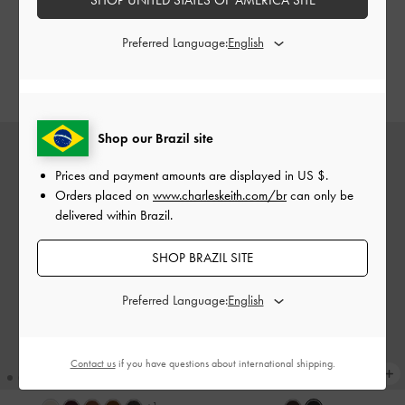
Bolsa de ombro com detalhes
Bolsa de ombro com detalhes
Preferred Language:
metálicos Cesia
-
Creme
metálicos Cesia
-
Chocolate
US$76.00
US$76.00
Shop our Brazil site
Prices and payment amounts are displayed in
US $
.
Orders placed on
www.charleskeith.com/br
can only be
delivered within Brazil.
SHOP BRAZIL SITE
Preferred Language:
Contact us
if you have questions about international shipping.