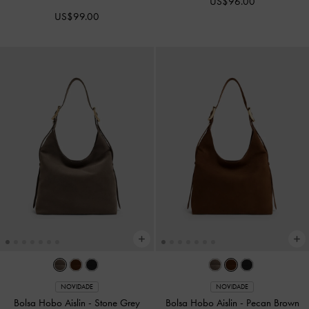
NOVIDADE
NOVIDADE
Bolsa de Ombro Delfina
Bolsa de Ombro Delfina
Transpassada com Corrente
-
Sand
Transpassada com Corrente
-
Beige
Wineberry Red