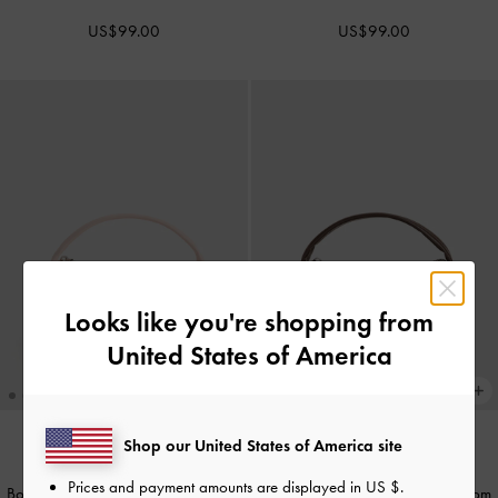
US$89.00
US$89.00
Looks like you're shopping from
United States of America
NOVIDADE
NOVIDADE
Shop our United States of America site
Bolsa de Ombro Delfina
Bolsa de Ombro Grande Delfina
Prices and payment amounts are displayed in
US $
.
Transpassada com Corrente
-
Preto
Transpassada com Corrente
-
Walnut