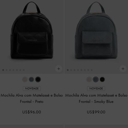
NOVIDADE
COMING SOON
Bolsa Tote Britton Xadrez com Alça
Bolsa Tote Ginevra Grande
-
Preto
de Mão
-
Multicolorido
US$109.00
US$79.00