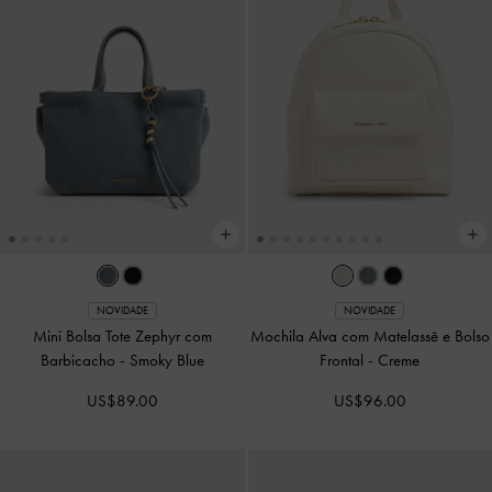
NOVIDADE
COMING SOON
Bolsa Bowling Rachel com Bolsos
Bolsa Tote XL Calla
-
Stone Grey
Externos
-
Stone Grey
US$116.00
US$86.00