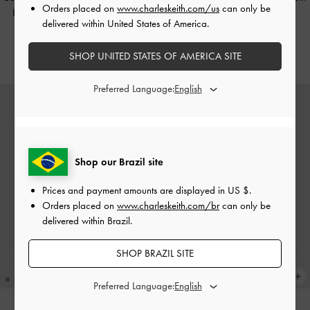
Orders placed on
www.charleskeith.com/us
can only be
Brown
US$89.00
delivered within United States of America.
US$99.00
SHOP UNITED STATES OF AMERICA SITE
Preferred Language:
Shop our Brazil site
Prices and payment amounts are displayed in
US $
.
Orders placed on
www.charleskeith.com/br
can only be
delivered within Brazil.
SHOP BRAZIL SITE
Preferred Language:
NOVIDADE
NOVIDADE