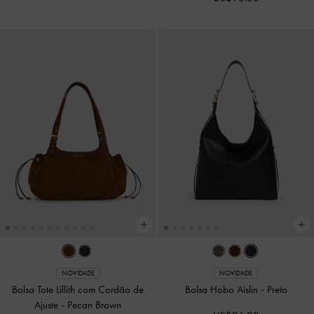
NOVIDADE
NOVIDADE
Bolsa Hobo Vega com Estampa de
Bolsa Hazel Xadrez com Laço e Alça
Vaca
-
Multicolorido
Tubular
-
Multicolorido
US$79.00
US$69.00