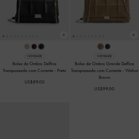
NOVIDADE
NOVIDADE
Mini Bolsa Bucket Lillith com Cordão
Bolsa Saddle Britton Xadrez Franzida
de Ajuste
-
Multicolorido
-
Multicolorido
US$86.00
US$69.00