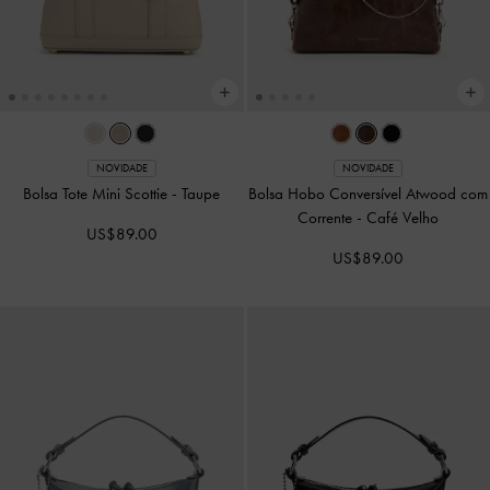
NOVIDADE
NOVIDADE
Bolsa de Ombro Aislin
-
Preto
Bolsa Tote Lillith com Cordão de
Ajuste
-
Preto
US$86.00
US$96.00