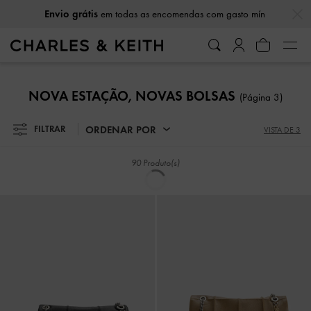
…
…
Envio grátis
em todas as encomendas com gasto mín
Envio grátis
em todas as encomendas com gasto mín
NOVA ESTAÇÃO, NOVAS BOLSAS
(Página 3)
ORDENAR POR
FILTRAR
VISTA DE 3
90 Produto(s)