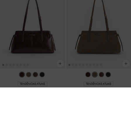
NOVIDADE
NOVIDADE
Mochila XL Noane
-
Stone Grey
Bolsa Bucket Noane com Bolsos
Laterais
-
Stone Grey
US$113.00
US$96.00