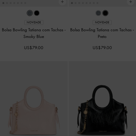
NOVIDADE
NOVIDADE
Mini Bolsa Tote Zephyr com
Mochila Alva com Matelassê e Bolso
Barbicacho
-
Smoky Blue
Frontal
-
Creme
US$89.00
US$96.00