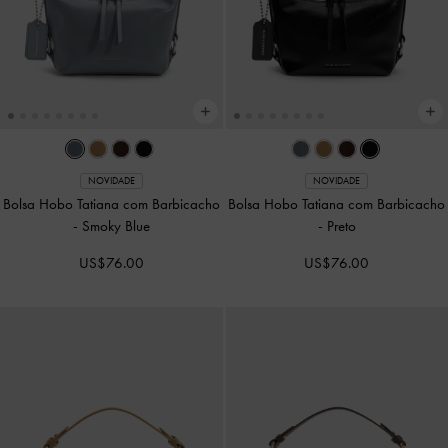
NOVIDADE
NOVIDADE
Bolsa Tote Lillith com Cordão de
Bolsa Hobo Aislin
-
Preto
Ajuste
-
Pecan Brown
US$96.00
US$99.00