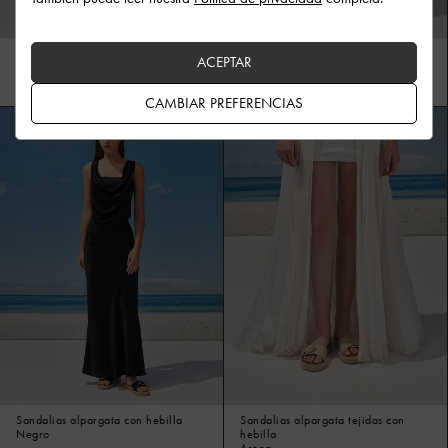
Sandalias alpargata con hebilla
Bolso hobo Ida de punto a rayas
ACEPTAR
Crema
Arena
CAMBIAR PREFERENCIAS
Sandalias alpargata con hebilla
Sandalias alpargata tejidas con
Negro
hebilla
Arena