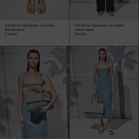
Sandalias alpargatas ovaladas
Sandalias alpargatas ovaladas
metalizadas
metalizadas
Dorado
Dorado