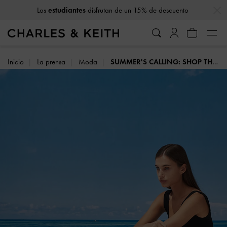
…
…
10% de descuento
al suscribirse a nuestro boletín*
Inicio
La prensa
Moda
SUMMER'S CALLING: SHOP THE COLLECTION