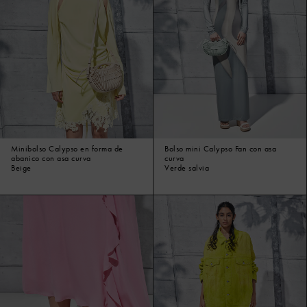
Minibolso Calypso en forma de
Bolso mini Calypso Fan con asa
abanico con asa curva
curva
Beige
Verde salvia