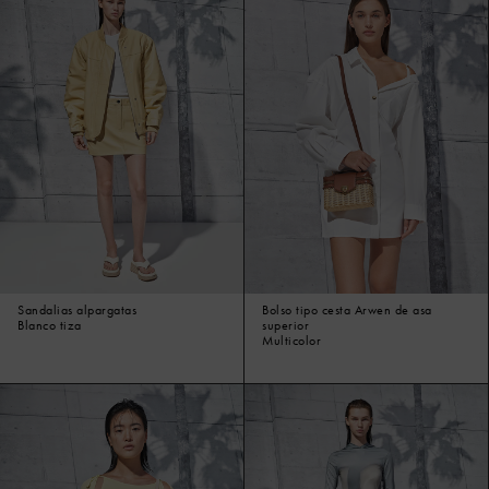
Sandalias alpargatas
Bolso tipo cesta Arwen de asa
Blanco tiza
superior
Multicolor