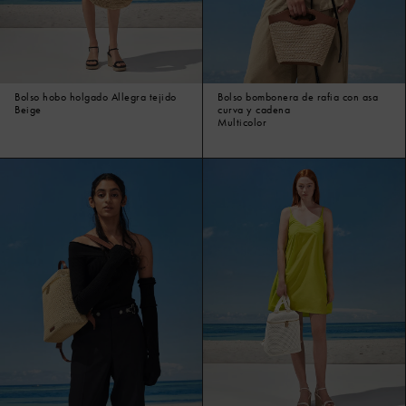
Bolso hobo holgado Allegra tejido
Bolso bombonera de rafia con asa
Beige
curva y cadena
Multicolor