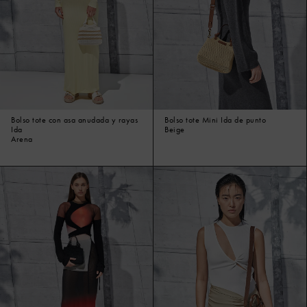
Bolso tote con asa anudada y rayas
Bolso tote Mini Ida de punto
Ida
Beige
Arena