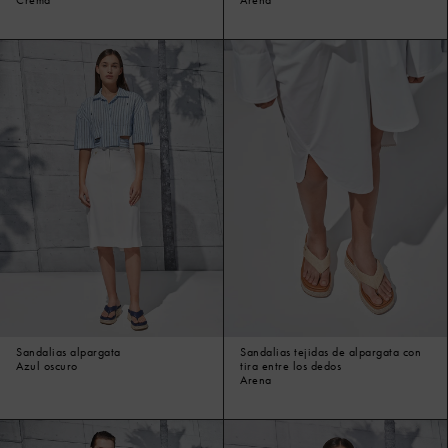
Sandalias alpargata
Sandalias tejidas de alpargata con
Azul oscuro
tira entre los dedos
Arena