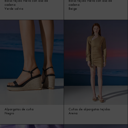
Bolso tejido Neva con asa de
Bolso tejido Neva con asa de
cadena
cadena
Verde salvia
Beige
Alpargatas de cuña
Cuñas de alpargatas tejidas
Negro
Arena