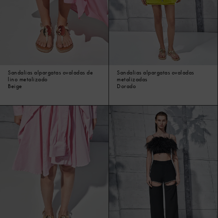
Sandalias alpargatas ovaladas de
Sandalias alpargatas ovaladas
lino metalizado
metalizadas
Beige
Dorado