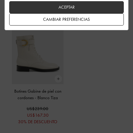
Comprar The Story
ACEPTAR
CAMBIAR PREFERENCIAS
Botines Gabine de piel con
cordones
-
Blanco Tiza
US$239.00
US$167.30
30% DE DESCUENTO