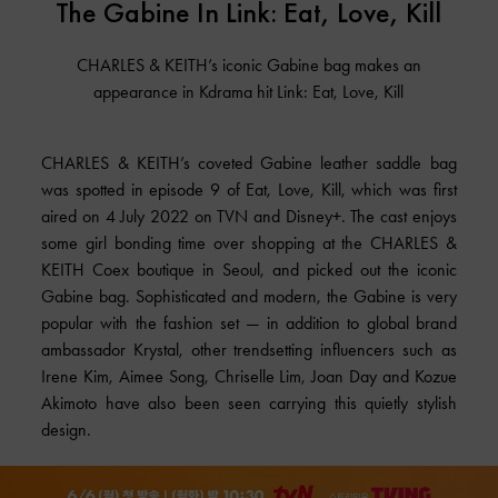
The Gabine In Link: Eat, Love, Kill
CHARLES & KEITH’s iconic Gabine bag makes an
appearance in Kdrama hit Link: Eat, Love, Kill
CHARLES & KEITH’s coveted Gabine leather saddle bag
was spotted in episode 9 of Eat, Love, Kill, which was first
aired on 4 July 2022 on TVN and Disney+. The cast enjoys
some girl bonding time over shopping at the CHARLES &
KEITH Coex boutique in Seoul, and picked out the iconic
Gabine bag. Sophisticated and modern, the Gabine is very
popular with the fashion set — in addition to global brand
ambassador Krystal, other trendsetting influencers such as
Irene Kim, Aimee Song, Chriselle Lim, Joan Day and Kozue
Akimoto have also been seen carrying this quietly stylish
design.