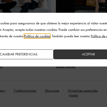
ookies para asegurarnos de que obtiene la mejor experiencia al visitar nuestro
en Aceptar, acepta todas nuestras cookies. Puede cambiar sus preferencias en
través de nuestra
Política de cookies
. También puede leer nuestra
Política de
GENTE
ZHAO JINMAI
Qixi Festival through a
CHARLES & KEITH welcomes Zhao J
CAMBIAR PREFERENCIAS
ACEPTAR
y lens
Brand Ambassador
RE
READ MORE
emy
Colaboraciones
Showcase
Ocasiones especiales
Media