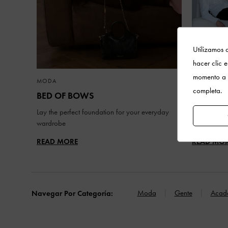
Utilizamos c
hacer clic 
momento a 
MODA
MODA
completa.
BED OF BOWS
QIXI
Lay the perfect foundation for your everyday
Celebrating 
wardrobe
contemporar
READ MORE
READ MO
Moda
Gente
Acad
Navegar Por Categoría: