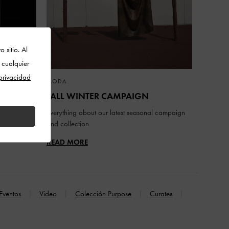
 sitio. Al
 cualquier
 privacidad
MODA
FALL WINTER CAMPAIGN
inmai as
Everything about our latest seasonal campaign
and collection
READ MORE
Eventos
Video
Colección Purpose
Curates