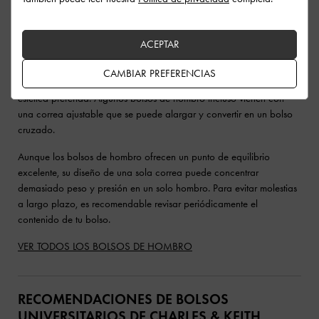
hombro
son una opción indiscutible. Por lo general, son de tamaño
mediano con una silueta elegante y compacta, y cuentan con una
sola correa que se lleva colgada al hombro. Tienen el tamaño ideal
ACEPTAR
para trayectos concurridos, pero conservan la amplitud necesaria
para tus imprescindibles. Al estar disponibles en una gran variedad
CAMBIAR PREFERENCIAS
de diseños, te resultará muy fácil encontrar uno que encaje con tu
estética preferida. Algunos bolsos de hombro incluso vienen con
una correa ajustable que se puede alargar y convertir en un bolso
cruzado.
Aunque los bolsos de hombro ofrecen un punto de equilibrio
excelente, su diseño de una sola correa puede concentrar
demasiado peso y presión en un solo hombro. Para evitar molestias
a largo plazo, es recomendable revisar periódicamente el
contenido de tu bolso.
VER TODOS LOS BOLSOS DE HOMBRO
RECOMENDACIONES DE BOLSOS
UNIVERSITARIOS DE CHARLES & KEITH