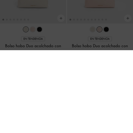
EN TENDENCIA
EN TENDENCIA
Bolso hobo Duo acolchado con
Bolso hobo Duo acolchado con
cadena y bolsillo frontal
-
Crema
cadena y bolsillo frontal
-
Rosa
Suave
US$139.00
US$139.00