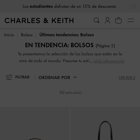
…
…
Los
estudiantes
disfrutan de un 15% de descuento
Los
estudiantes
disfrutan de un 15% de descuento
Inicio
Bolsos
Últimas tendencias: Bolsos
EN TENDENCIA: BOLSOS
(Página 2)
Te presentamos la selección de los bolsos que están en la
mira de todo el mundo. Presume tu estilo y adelántate al
Más información
circuito de la moda con nuestros bolsos cruzados, clutchs,
bolsos de mano y monederos de última tendencia.
ORDENAR POR
FILTRAR
VER POR 3
142 artículo(s)