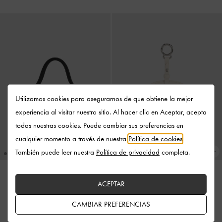
Utilizamos cookies para asegurarnos de que obtiene la mejor
experiencia al visitar nuestro sitio. Al hacer clic en Aceptar, acepta
todas nuestras cookies. Puede cambiar sus preferencias en
cualquier momento a través de nuestra
Política de cookies
.
También puede leer nuestra
Política de privacidad
completa.
ACEPTAR
EN TENDENCIA
EN TENDENCIA
Bolso de mano Hazel con lazo y
Bolso de mano Reese con lazo
-
CAMBIAR PREFERENCIAS
asas tubulares
-
Noir
Crema