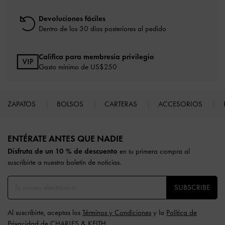
Devoluciones fáciles
Dentro de los 30 días posteriores al pedido
Califica para membresía privilegio
Gasto mínimo de US$250
ZAPATOS
BOLSOS
CARTERAS
ACCESORIOS
Site footer
ENTÉRATE ANTES QUE NADIE​​
Disfruta de un 10 % de descuento
en tu primera compra al
suscribirte a nuestro boletín de noticias.
SUBSCRIBE
Al suscribirte, aceptas los
Términos y Condiciones
y la
Política de
Privacidad
de CHARLES & KEITH.