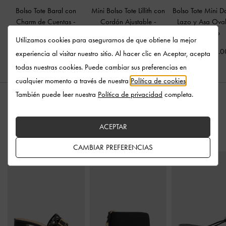
Bolso Tote Baral con
Mini Bolso Tote Lillith con
Bolso Tote Mini D
Charm de Cuentas
-
Cordón Ajustable
-
Lazo y Asa Ov
Negro
Negro
Negro
Utilizamos cookies para asegurarnos de que obtiene la mejor
US$133.00
US$113.00
US$103.0
experiencia al visitar nuestro sitio. Al hacer clic en Aceptar, acepta
todas nuestras cookies. Puede cambiar sus preferencias en
cualquier momento a través de nuestra
Política de cookies
.
También puede leer nuestra
Política de privacidad
completa.
ESTILO CON
ACEPTAR
CAMBIAR PREFERENCIAS