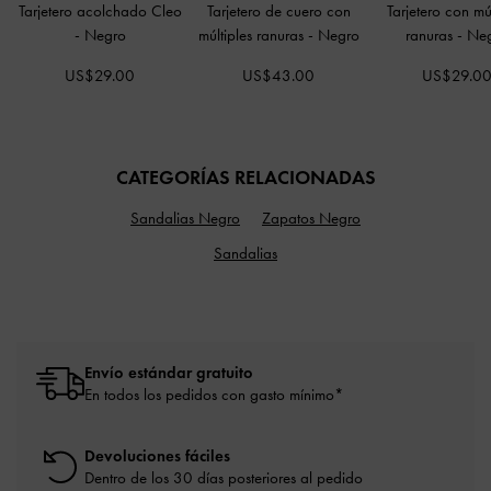
Tarjetero acolchado Cleo
Tarjetero de cuero con
Tarjetero con múl
-
Negro
múltiples ranuras
-
Negro
ranuras
-
Ne
US$29.00
US$43.00
US$29.0
CATEGORÍAS RELACIONADAS
Sandalias Negro
Zapatos Negro
Sandalias
Envío estándar gratuito
En todos los pedidos con gasto mínimo*
Devoluciones fáciles
Dentro de los 30 días posteriores al pedido