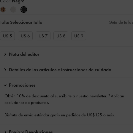
Color:
Negro
Talla:
Seleccionar talla
Guía de tallas
US 5
US 6
US 7
US 8
US 9
Nota del editor
Detalles de los artículos e instrucciones de cuidado
Promociones
Obtén 10% de descuento al
suscribirte a nuestro newsletter
. *Aplican
exclusiones de productos.
Disfruta de
envío estándar gratis
en pedidos de US$125 o más.
Envío y Devoluciones